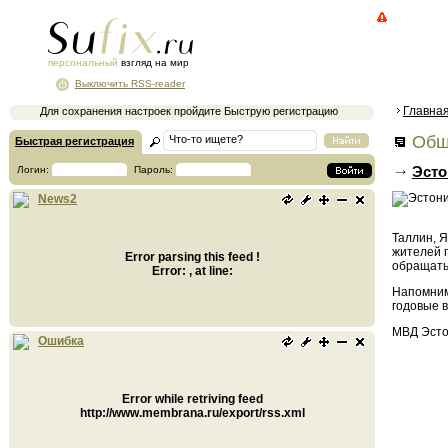
персональный
взгляд на мир
Выключить RSS-reader
Главна
Для сохранения настроек пройдите Быструю регистрацию
Общ
Быстрая регистрация
Эсто
Логин:
Пароль:
News2
Таллин, 
жителей 
Error parsing this feed !
обращатьс
Error: , at line:
Напомним,
годовые 
МВД Эстон
Ошибка
Error while retriving feed
http://www.membrana.ru/export/rss.xml