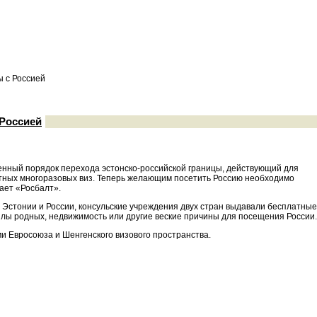
 с Россией
 Россией
енный порядок перехода эстонско-российской границы, действующий для
отных многоразовых виз. Теперь желающим посетить Россию необходимо
ает «Росбалт».
и Эстонии и России, консульские учреждения двух стран выдавали бесплатные
илы родных, недвижимость или другие веские причины для посещения России.
и Евросоюза и Шенгенского визового пространства.