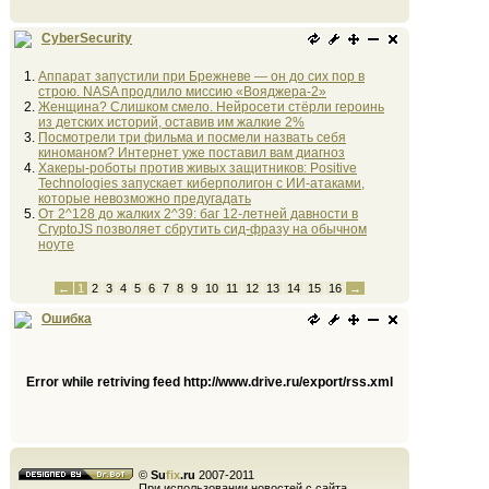
CyberSecurity
Аппарат запустили при Брежневе — он до сих пор в
строю. NASA продлило миссию «Вояджера-2»
Женщина? Слишком смело. Нейросети стёрли героинь
из детских историй, оставив им жалкие 2%
Посмотрели три фильма и посмели назвать себя
киноманом? Интернет уже поставил вам диагноз
Хакеры-роботы против живых защитников: Positive
Technologies запускает киберполигон с ИИ-атаками,
которые невозможно предугадать
От 2^128 до жалких 2^39: баг 12-летней давности в
CryptoJS позволяет сбрутить сид-фразу на обычном
ноуте
←
1
2
3
4
5
6
7
8
9
10
11
12
13
14
15
16
→
Ошибка
Error while retriving feed http://www.drive.ru/export/rss.xml
©
Su
fix
.ru
2007-2011
При использовании новостей с сайта,