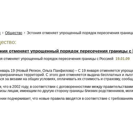
я
Общество
Эстония отменяет упрощенный порядок пересечения границы
ество:
ния отменяет упрощенный порядок пересечения границы с
19.01.09
Январь 19 (Новый Регион, Ольга Панфилова) – С 19 января отменяется упрощ
приграничных территорий. С этого дня отменяется выдача бесплатных и льг
я за визами на общих условиях, оплачивать их стоимость и страховку, сообщ
 что в 2002 году, в соответствии с договоренностями между правительствам
визы лицам, имеющим по другую сторону границы близких родственников, мог
ии подчеркивает, что новые правила вводятся в соответствие с требованиям