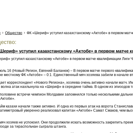
я
Общество
ФК «Шериф» уступил казахстанскому «Актобе» в первом матч
ество:
Шериф» уступил казахстанскому «Актобе» в первом матче 
Июль 16 (Новый Регион, Евгений Баланюк) – В первом матче первого квалифи
е местному ФК «Актобе» – 0:1. Единственный мяч хозяева забили в начале вт
ает корреспондент «Нового Региона», хозяева очень активно начали матч. И
 волна атак нахлынула на «Шериф» в середине тайма. В одном из эпизодов т
 половине встречи чемпион Молдавии запомнился только несколькими дальни
«Актобе».
йм казахи начали также активно. И одна из первых атак на ворота Станисла
атиметровый уверенно реализовал капитан «Актобе» Самат Смаков, чем выз
яч хозяев не успокоил. Они продолжили искать возможность закрепить преим
изоде за тираспольчан сыграла штанга.