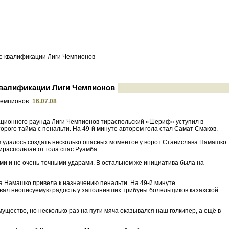
е квалификации Лиги Чемпионов
квалификации Лиги Чемпионов
16.07.08
кационного раунда Лиги Чемпионов тираспольский «Шериф» уступил в
орого тайма с пенальти. На 49-й минуте автором гола стал Самат Смаков.
м удалось создать несколько опасных моментов у ворот Станислава Намашко.
ираспольчан от гола спас Руамба.
ми и не очень точными ударами. В остальном же инициатива была на
ва Намашко привела к назначению пенальти. На 49-й минуте
вал неописуемую радость у заполнивших трибуны болельщиков казахской
ущество, но несколько раз на пути мяча оказывался наш голкипер, а ещё в