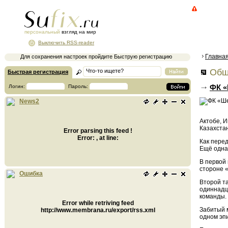
персональный
взгляд на мир
Выключить RSS-reader
Главна
Для сохранения настроек пройдите Быструю регистрацию
Общ
Быстрая регистрация
ФК «
Логин:
Пароль:
News2
Актобе, 
Казахстан
Error parsing this feed !
Error: , at line:
Как перед
Ещё одна
В первой
стороне 
Ошибка
Второй та
одиннадц
команды.
Error while retriving feed
Забитый м
http://www.membrana.ru/export/rss.xml
одном эп