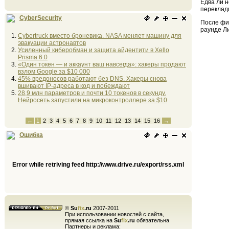
Едва ли н
переклад
CyberSecurity
После фи
раунде Ли
Cybertruck вместо броневика. NASA меняет машину для
эвакуации астронавтов
Усиленный киберобман и защита айдентити в Xello
Prisma 6.0
«Один токен — и аккаунт ваш навсегда»: хакеры продают
взлом Google за $10 000
45% вредоносов работают без DNS. Хакеры снова
вшивают IP-адреса в код и побеждают
28,9 млн параметров и почти 10 токенов в секунду.
Нейросеть запустили на микроконтроллере за $10
←
1
2
3
4
5
6
7
8
9
10
11
12
13
14
15
16
→
Ошибка
Error while retriving feed http://www.drive.ru/export/rss.xml
©
Su
fix
.ru
2007-2011
При использовании новостей с сайта,
прямая ссылка на
Su
fix
.ru
обязательна
Партнеры и реклама: