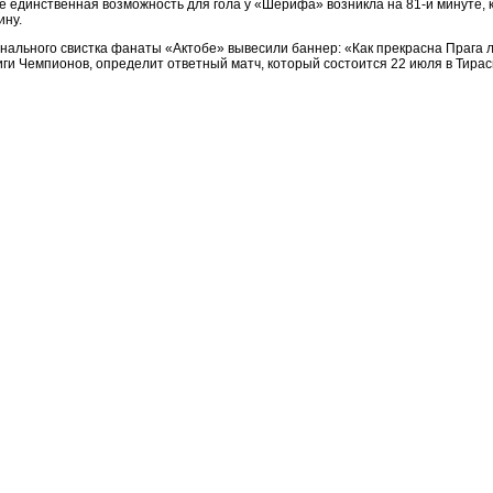
е единственная возможность для гола у «Шерифа» возникла на 81-й минуте, к
ину.
нального свистка фанаты «Актобе» вывесили баннер: «Как прекрасна Прага л
ги Чемпионов, определит ответный матч, который состоится 22 июля в Тирас