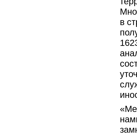
тер
Мно
в с
пол
162
ана
сос
уто
слу
ино
«Ме
нам
зам