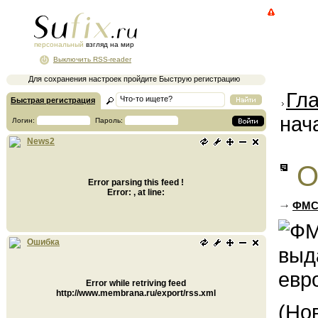
персональный
взгляд на мир
Выключить RSS-reader
Для сохранения настроек пройдите Быструю регистрацию
Гл
Быстрая регистрация
нач
Логин:
Пароль:
News2
О
Error parsing this feed !
Error: , at line:
ФМС 
Ошибка
Error while retriving feed
http://www.membrana.ru/export/rss.xml
(Но