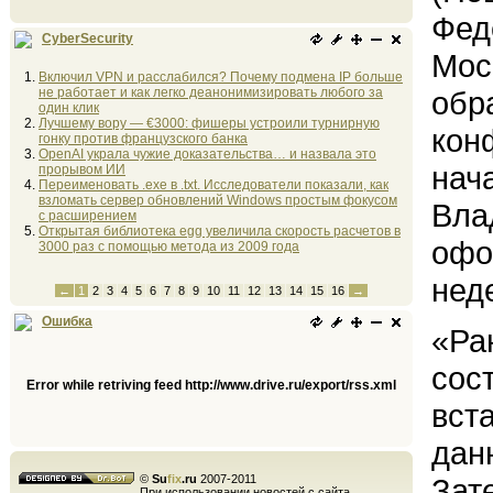
Фед
CyberSecurity
Мос
Включил VPN и расслабился? Почему подмена IP больше
не работает и как легко деанонимизировать любого за
обр
один клик
Лучшему вору — €3000: фишеры устроили турнирную
кон
гонку против французского банка
OpenAI украла чужие доказательства… и назвала это
нач
прорывом ИИ
Переименовать .exe в .txt. Исследователи показали, как
взломать сервер обновлений Windows простым фокусом
Вла
с расширением
Открытая библиотека egg увеличила скорость расчетов в
офо
3000 раз с помощью метода из 2009 года
нед
←
1
2
3
4
5
6
7
8
9
10
11
12
13
14
15
16
→
Ошибка
«Ра
сос
Error while retriving feed http://www.drive.ru/export/rss.xml
вст
дан
©
Su
fix
.ru
2007-2011
Зат
При использовании новостей с сайта,