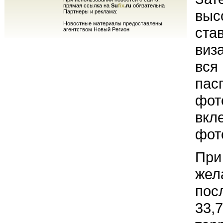
прямая ссылка на
Su
fix
.ru
обязательна
высо
Партнеры и реклама:
Новостные материалы предоставлены
ста
агентством Новый Регион
виза
вся
пас
фот
вкле
фот
При
жел
пос
33,