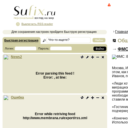
персональный
взгляд на мир
Выключить RSS-reader
Главна
Для сохранения настроек пройдите Быструю регистрацию
Общ
Быстрая регистрация
ФМС:
Логин:
Пароль:
News2
Москва, И
этом, ка
Error parsing this feed !
Иванов, п
Error: , at line:
«Люди хот
миграцион
программ
необходим
Ошибка
ставили м
«Гостиниц
подчеркну
Error while retriving feed
http://www.membrana.ru/export/rss.xml
«Конечно,
Использо