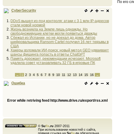
По его сл
CyberSecurity
DDoS вышел из-под контроля: атаки с 3,1 млн IP-адресов
стали новой нормой
Жизнь возникла на Земле лишь однажды. Но
свободноживущие клетки могли появиться дважды
Сбежал из Испании, но не доехал до дома. Автор
шифровальщика Ransom Cartel получил 16 лет тюрьмы в
США
Хакеры взломали ИИ-поиск: новый метод GEO удваивает
шансы фишинга попасть в ответы ChatGPT
Память дорожает, рекомендации исчезают. Microsoft
удалила совет устанавливать 32 ГБ в игровые ПК
←
1
2
3
4
5
6
7
8
9
10
11
12
13
14
15
16
→
Ошибка
Error while retriving feed http://www.drive.ru/export/rss.xml
©
Su
fix
.ru
2007-2011
При использовании новостей с сайта,
прямая ссылка на
Su
fix
.ru
обязательна