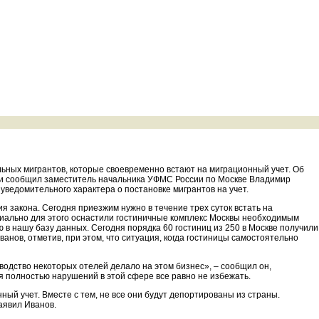
льных мигрантов, которые своевременно встают на миграционный учет. Об
ии сообщил заместитель начальника УФМС России по Москве Владимир
уведомительного характера о постановке мигрантов на учет.
я закона. Сегодня приезжим нужно в течение трех суток встать на
пециально для этого оснастили гостиничные комплекс Москвы необходимым
 нашу базу данных. Сегодня порядка 60 гостиниц из 250 в Москве получили
анов, отметив, при этом, что ситуация, когда гостиницы самостоятельно
водство некоторых отелей делало на этом бизнес», – сообщил он,
тя полностью нарушений в этой сфере все равно не избежать.
ый учет. Вместе с тем, не все они будут депортированы из страны.
аявил Иванов.