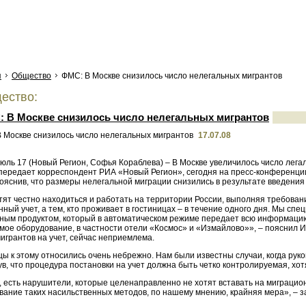
я
Общество
ФМС: В Москве снизилось число нелегальных мигрантов
ество:
 В Москве снизилось число нелегальных мигрантов
17.07.08
юль 17 (Новый Регион, Софья Кораблева) – В Москве увеличилось число лега
к передает корреспондент РИА «Новый Регион», сегодня на пресс-конференц
ояснив, что размеры нелегальной миграции снизились в результате введения 
ят честно находиться и работать на территории России, выполняя требовани
ный учет, а тем, кто проживает в гостиницах – в течение одного дня. Мы с
ным продуктом, который в автоматическом режиме передает всю информацию в
ое оборудование, в частности отели «Космос» и «Измайлово»», – пояснил Ив
игрантов на учет, сейчас неприемлема.
ы к этому относились очень небрежно. Нам были известны случаи, когда руко
в, что процедура постановки на учет должна быть четко контролируемая, хо
 есть нарушители, которые целенаправленно не хотят вставать на миграционн
вание таких насильственных методов, по нашему мнению, крайняя мера», – з