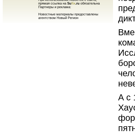
прямая ссылка на
Su
fix
.ru
обязательна
пре
Партнеры и реклама:
Новостные материалы предоставлены
дик
агентством Новый Регион
Вме
ком
Исс
бор
чел
нев
А с
Хау
фор
пят