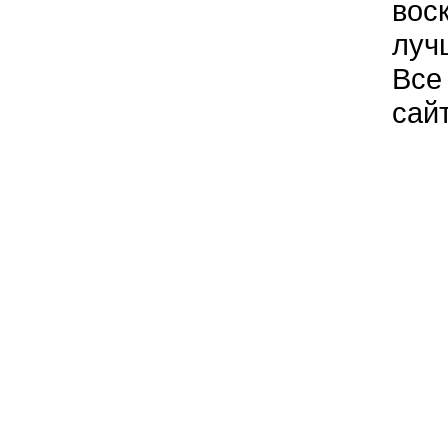
вос
луч
Все
сай