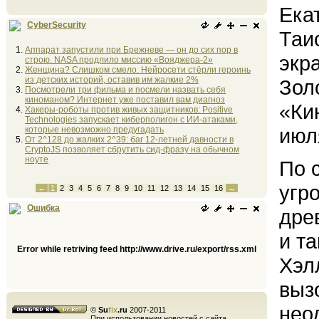
Ека
CyberSecurity
Таи
Аппарат запустили при Брежневе — он до сих пор в
экр
строю. NASA продлило миссию «Вояджера-2»
Женщина? Слишком смело. Нейросети стёрли героинь
из детских историй, оставив им жалкие 2%
Зол
Посмотрели три фильма и посмели назвать себя
киноманом? Интернет уже поставил вам диагноз
«Ки
Хакеры-роботы против живых защитников: Positive
Technologies запускает киберполигон с ИИ-атаками,
июл
которые невозможно предугадать
От 2^128 до жалких 2^39: баг 12-летней давности в
CryptoJS позволяет сбрутить сид-фразу на обычном
ноуте
По 
угр
←
1
2
3
4
5
6
7
8
9
10
11
12
13
14
15
16
→
Ошибка
дре
и т
Error while retriving feed http://www.drive.ru/export/rss.xml
Хэл
выз
нео
©
Su
fix
.ru
2007-2011
При использовании новостей с сайта,