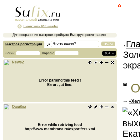
персональный
взгляд на мир
Выключить RSS-reader
Для сохранения настроек пройдите Быструю регистрацию
Гл
Быстрая регистрация
Зол
Логин:
Пароль:
экр
News2
Error parsing this feed !
О
Error: , at line:
«Хел
Ошибка
Error while retriving feed
http://www.membrana.ru/export/rss.xml