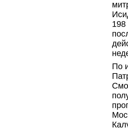
мит
Иси
198
пос
дей
нед
По 
Пат
Смо
пол
про
Мос
Кал