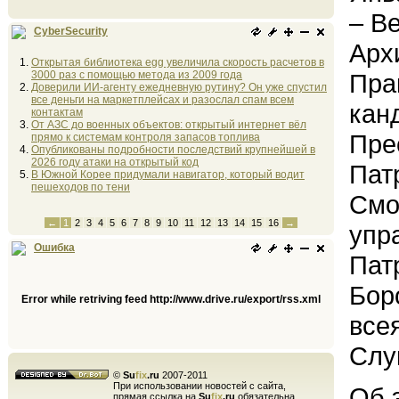
– В
CyberSecurity
Арх
Открытая библиотека egg увеличила скорость расчетов в
3000 раз с помощью метода из 2009 года
Пра
Доверили ИИ-агенту ежедневную рутину? Он уже спустил
все деньги на маркетплейсах и разослал спам всем
кан
контактам
От АЗС до военных объектов: открытый интернет вёл
Пре
прямо к системам контроля запасов топлива
Опубликованы подробности последствий крупнейшей в
2026 году атаки на открытый код
Пат
В Южной Корее придумали навигатор, который водит
пешеходов по тени
Смо
←
1
2
3
4
5
6
7
8
9
10
11
12
13
14
15
16
→
упр
Ошибка
Пат
Бор
Error while retriving feed http://www.drive.ru/export/rss.xml
все
Слу
©
Su
fix
.ru
2007-2011
При использовании новостей с сайта,
Об 
прямая ссылка на
Su
fix
.ru
обязательна