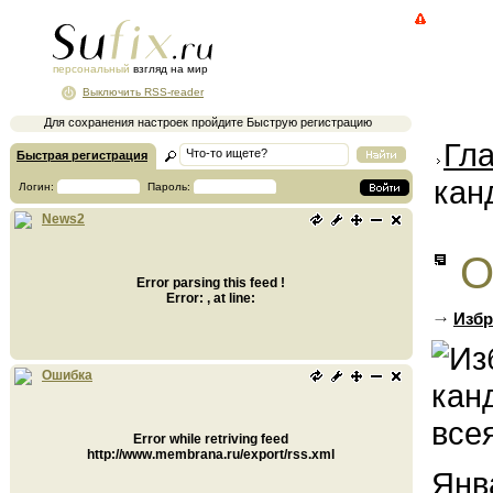
персональный
взгляд на мир
Выключить RSS-reader
Для сохранения настроек пройдите Быструю регистрацию
Гл
Быстрая регистрация
кан
Логин:
Пароль:
News2
О
Error parsing this feed !
Error: , at line:
Избр
Ошибка
Error while retriving feed
http://www.membrana.ru/export/rss.xml
Янв