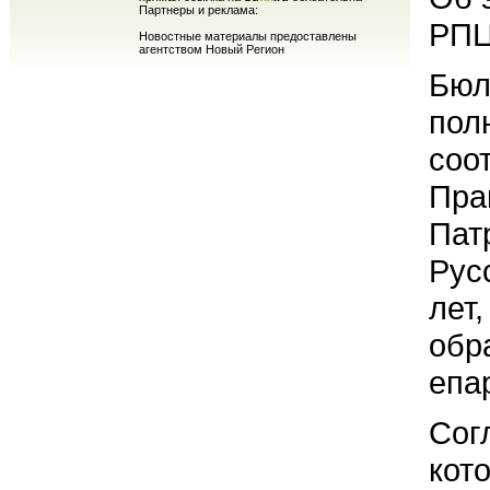
Партнеры и реклама:
РПЦ
Новостные материалы предоставлены
агентством Новый Регион
Бюл
пол
соо
Пра
Пат
Рус
лет
обр
епа
Сог
кот