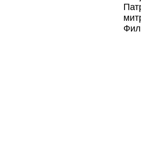
Пат
мит
Фил