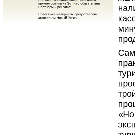
прямая ссылка на
Su
fix
.ru
обязательна
нал
Партнеры и реклама:
Новостные материалы предоставлены
кас
агентством Новый Регион
мин
про
Сам
пра
тур
про
тро
про
«Но
экс
тур