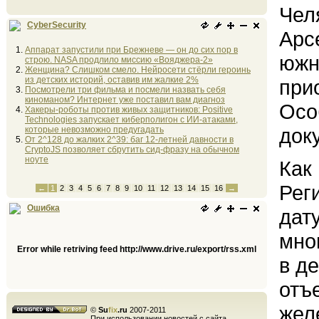
Чел
CyberSecurity
Арс
Аппарат запустили при Брежневе — он до сих пор в
южн
строю. NASA продлило миссию «Вояджера-2»
Женщина? Слишком смело. Нейросети стёрли героинь
из детских историй, оставив им жалкие 2%
при
Посмотрели три фильма и посмели назвать себя
киноманом? Интернет уже поставил вам диагноз
Осо
Хакеры-роботы против живых защитников: Positive
Technologies запускает киберполигон с ИИ-атаками,
док
которые невозможно предугадать
От 2^128 до жалких 2^39: баг 12-летней давности в
CryptoJS позволяет сбрутить сид-фразу на обычном
ноуте
Как
Рег
←
1
2
3
4
5
6
7
8
9
10
11
12
13
14
15
16
→
Ошибка
дату
мно
Error while retriving feed http://www.drive.ru/export/rss.xml
в д
отъ
жел
©
Su
fix
.ru
2007-2011
При использовании новостей с сайта,