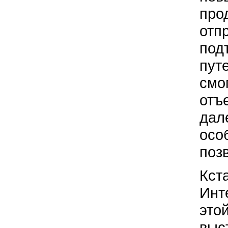
про
отп
под
пут
смо
отъе
дал
осо
поз
Кст
Инт
этой
выс