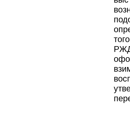
воз
под
опр
тог
РЖД
офо
взи
вос
утв
пер