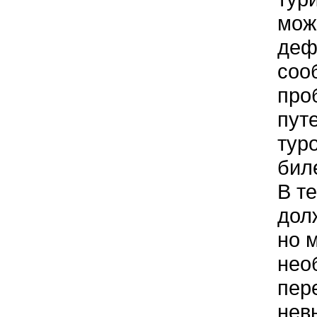
мож
деф
соо
про
пут
тур
бил
В т
дол
но 
нео
пер
нев