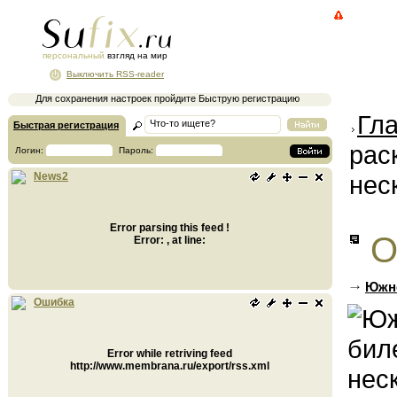
персональный
взгляд на мир
Выключить RSS-reader
Для сохранения настроек пройдите Быструю регистрацию
Гл
Быстрая регистрация
рас
Логин:
Пароль:
нес
News2
Error parsing this feed !
О
Error: , at line:
Южно
Ошибка
Error while retriving feed
http://www.membrana.ru/export/rss.xml