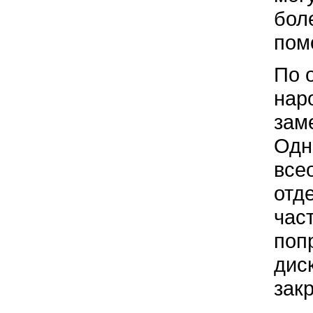
бол
пом
По 
нар
зам
Одн
все
отд
час
поп
дис
зак