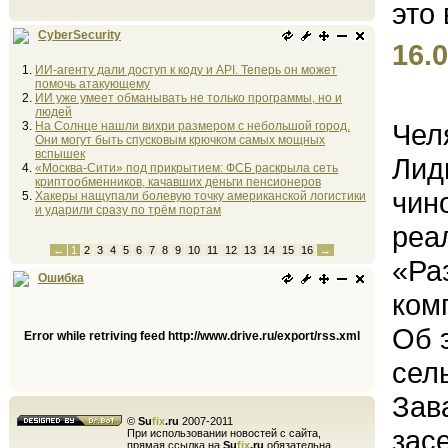
CyberSecurity
16.0
ИИ-агенту дали доступ к коду и API. Теперь он может
помочь атакующему
ИИ уже умеет обманывать не только программы, но и
людей
Чел
На Солнце нашли вихри размером с небольшой город.
Они могут быть спусковым крючком самых мощных
вспышек
Лид
«Москва-Сити» под прикрытием: ФСБ раскрыла сеть
криптообменников, качавших деньги пенсионеров
чин
Хакеры нащупали болевую точку американской логистики
и ударили сразу по трём портам
реа
←
1
2
3
4
5
6
7
8
9
10
11
12
13
14
15
16
→
«Ра
Ошибка
ком
Об 
Error while retriving feed http://www.drive.ru/export/rss.xml
сел
Зав
©
Su
fix
.ru
2007-2011
зас
При использовании новостей с сайта,
прямая ссылка на
Su
fix
.ru
обязательна