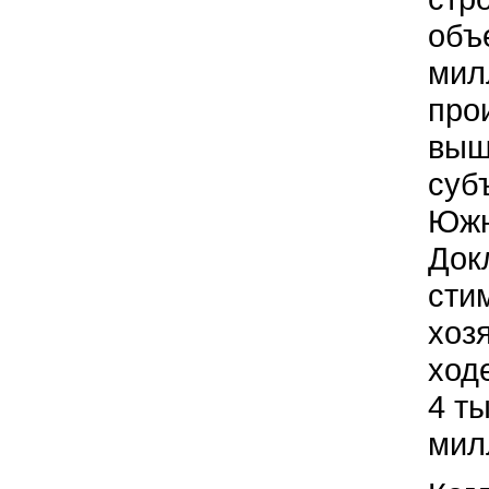
объ
мил
про
выш
суб
Южн
Док
сти
хоз
ход
4 т
мил