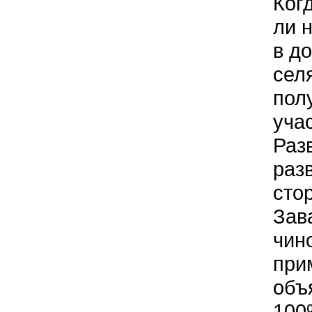
Ког
ли 
в д
сел
пол
уча
Раз
раз
сто
Зав
чин
при
объ
100