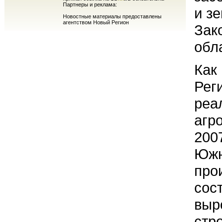
Партнеры и реклама:
и з
Новостные материалы предоставлены
агентством Новый Регион
Зак
обл
Как
Рег
реа
агр
200
Южн
про
сос
выр
стр