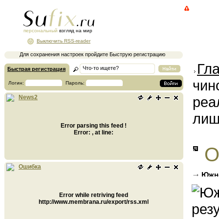
персональный
взгляд на мир
Выключить RSS-reader
Для сохранения настроек пройдите Быструю регистрацию
Гл
Быстрая регистрация
чин
Логин:
Пароль:
реа
News2
лиш
Error parsing this feed !
Error: , at line:
О
Ошибка
Южно
нацпрое
Error while retriving feed
http://www.membrana.ru/export/rss.xml