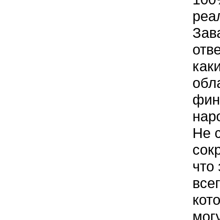
реа
Зав
отв
как
обл
фин
нар
Не 
сок
что
все
кот
мог