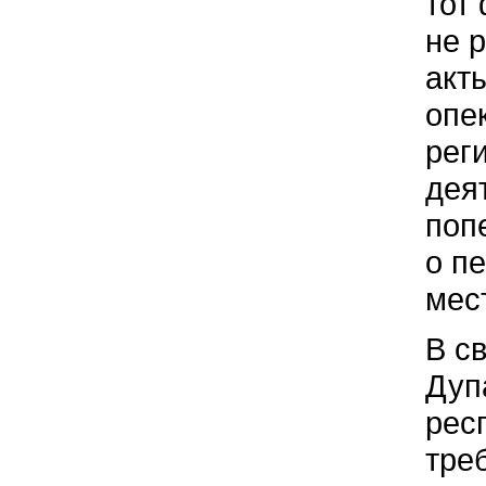
тот
не 
акт
опе
рег
дея
поп
о п
мес
В с
Дуп
рес
тре