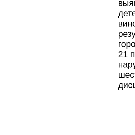
выя
дет
вин
рез
гор
21 
нар
шес
дис