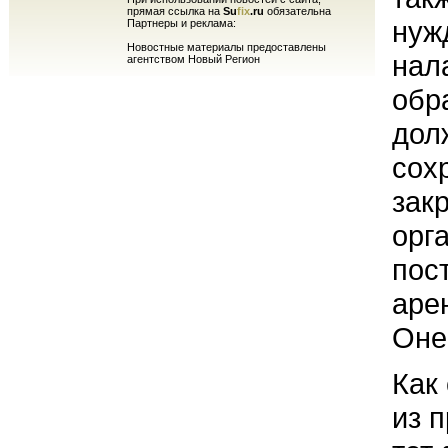
прямая ссылка на
Su
fix
.ru
обязательна
нуж
Партнеры и реклама:
Новостные материалы предоставлены
нал
агентством Новый Регион
обр
дол
сох
зак
орг
пос
аре
Оне
Как
из 