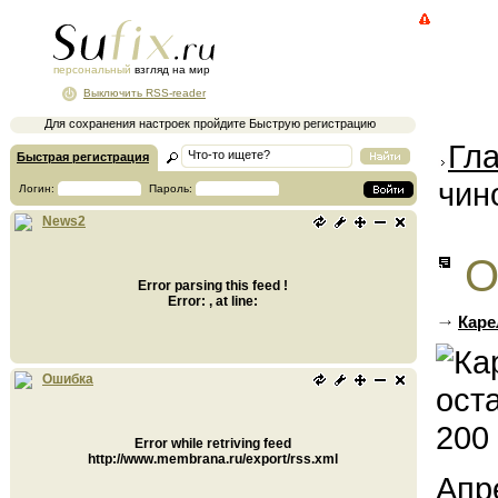
персональный
взгляд на мир
Выключить RSS-reader
Для сохранения настроек пройдите Быструю регистрацию
Гл
Быстрая регистрация
чин
Логин:
Пароль:
News2
О
Error parsing this feed !
Error: , at line:
Каре
Ошибка
Error while retriving feed
http://www.membrana.ru/export/rss.xml
Апр