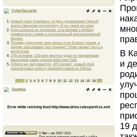
Про
CyberSecurity
нак
Новый план Альтмана: отдать управление OpenAI
искусственному интеллекту. И он такой не один
мно
Купи шпиона по подписке: платформа LightSpy
превратила слежку в полноценный корпоративный
пра
бизнес
Почему одни курят всю жизнь и не болеют раком, а
другие заболевают без причин? Ответ может быть в
В К
антителах
165 взломов, 100 млн жертв и удар по чиновникам:
канадский хакер сдался властям США
и д
Actions не запускаются, API падает: новый сбой
парализовал работу разработчиков на GitHub
род
←
1
2
3
4
5
6
7
8
9
10
11
12
13
14
15
16
→
улу
Ошибка
про
рес
Error while retriving feed http://www.drive.ru/export/rss.xml
при
19 
©
Su
fix
.ru
2007-2011
такж
При использовании новостей с сайта,