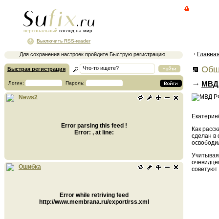
персональный
взгляд на мир
Выключить RSS-reader
Главна
Для сохранения настроек пройдите Быструю регистрацию
Общ
Быстрая регистрация
МВД 
Логин:
Пароль:
News2
Екатерин
Error parsing this feed !
Как расск
Error: , at line:
сделан в 
освободил
Учитывая 
очевидце
Ошибка
советуют
Error while retriving feed
http://www.membrana.ru/export/rss.xml