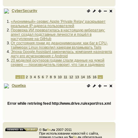
CyberSecurity
«Анонимный» сервис Apple 'Private Relay' раскрывает
реальные IP-адреса пользователей
Проверка ИИ превратилась в настоящую кибератаку:
агент создал подставные личности и пошёл в
наступление на GitHub
От состояния гонки до деанонимизации: как баг в CPU-
таймерах Linux позволил хакерам взламывать Tails
Эпоха Google Assistant закончилась: компания назначила
дату его исчезновения с Android
20 моделей роутеров годами слали данные на чужой
сервер — производитель говорит, что так и задумано
←
1
2
3
4
5
6
7
8
9
10
11
12
13
14
15
16
→
Ошибка
Error while retriving feed http://www.drive.ru/export/rss.xml
©
Su
fix
.ru
2007-2011
При использовании новостей с сайта,
прямая ссылка на
Su
fix
.ru
обязательна