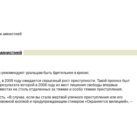
 и амнистией
амнистией
ы рекомендуют уральцам быть бдительнее в кризис.
 в 2009 году ожидается серьезный рост преступности. Такой прогноз был
в результате которой в 2008 году из мест лишения свободы впервые
в местах не столь отдаленных за тяжкие и особо тяжкие преступления.
ь. «В случае, если вы стали жертвой уличного преступления или его
ревожной кнопкой и предупреждающим стикером «Охраняется милицией», –