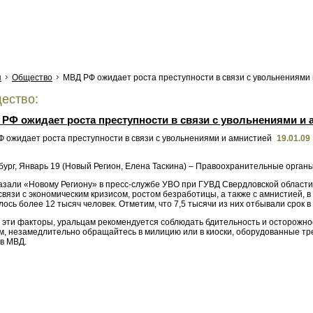
я
Общество
МВД РФ ожидает роста преступности в связи с увольнениями
ество:
РФ ожидает роста преступности в связи с увольнениями и 
19.01.09
бург, Январь 19 (Новый Регион, Елена Таскина) – Правоохранительные орган
азали «Новому Региону» в пресс-службе УВО при ГУВД Свердловской области,
связи с экономическим кризисом, ростом безработицы, а также с амнистией, 
ось более 12 тысяч человек. Отметим, что 7,5 тысячи из них отбывали срок 
эти факторы, уральцам рекомендуется соблюдать бдительность и осторожност
м, незамедлительно обращайтесь в милицию или в киоски, оборудованные т
 в МВД.