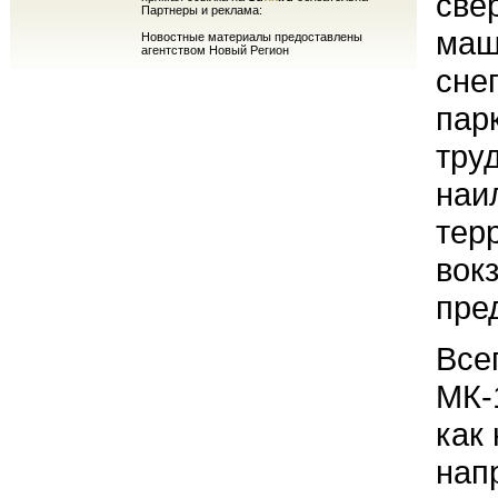
све
Партнеры и реклама:
маш
Новостные материалы предоставлены
агентством Новый Регион
сне
пар
тру
наи
тер
вок
пре
Все
МК-
как
нап