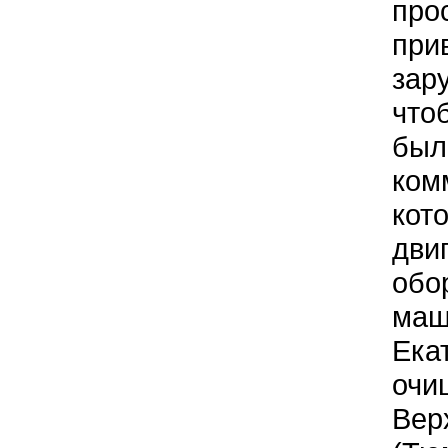
про
при
зар
что
был
ком
кот
дви
обо
маш
Ека
очи
Вер