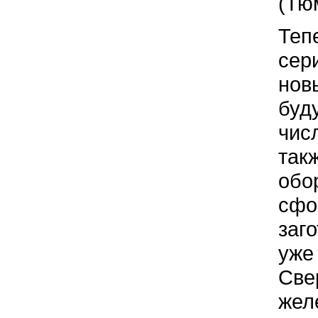
(Тю
Теп
сер
нов
буд
чис
так
обо
сфо
заг
уже
Све
жел