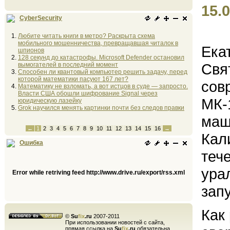
15.0
CyberSecurity
Любите читать книги в метро? Раскрыта схема
мобильного мошенничества, превращавшая читалок в
Ека
шпионов
128 секунд до катастрофы. Microsoft Defender остановил
Свя
вымогателей в последний момент
Способен ли квантовый компьютер решить задачу, перед
которой математики пасуют 167 лет?
сов
Математику не взломать, а вот истцов в суде — запросто.
Власти США обошли шифрование Signal через
МК-
юридическую лазейку
Grok научился менять картинки почти без следов правки
маш
←
1
2
3
4
5
6
7
8
9
10
11
12
13
14
15
16
→
Кал
Ошибка
теч
ура
Error while retriving feed http://www.drive.ru/export/rss.xml
зап
Как
©
Su
fix
.ru
2007-2011
При использовании новостей с сайта,
прямая ссылка на
Su
fix
.ru
обязательна