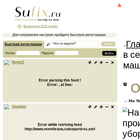
персональный
взгляд на мир
Выключить RSS-reader
Для сохранения настроек пройдите Быструю регистрацию
Гл
Быстрая регистрация
в с
Логин:
Пароль:
маш
News2
Error parsing this feed !
О
Error: , at line:
На У
уборки
Ошибка
Error while retriving feed
http://www.membrana.ru/export/rss.xml