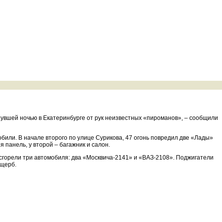
нувшей ночью в Екатеринбурге от рук неизвестных «пироманов», – сообщили
били. В начале второго по улице Сурикова, 47 огонь повредил две «Лады»
 панель, у второй – багажник и салон.
в сгорели три автомобиля: два «Москвича-2141» и «ВАЗ-2108». Поджигатели
ущерб.