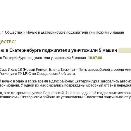
я
Общество
Ночью в Екатеринбурге поджигатели уничтожили 5 машин
ество:
ю в Екатеринбурге поджигатели уничтожили 5 машин
18.07.08
ург, Июль 18 (Новый Регион, Елена Таскина) – Пять автомобилей сгорели ми
Региону» в ГУ МЧС по Свердловской области.
ночью в одно и то же время в двух районах Екатеринбурга загорелись автомо
ой модели. У одной из них оказались повреждены моторный отсек и передняя
о, в то же время по улице Варшавской, 7 на площади в 12 квадратных метро
Ленинском и Октябрьском районе не установлены. Спасатели подсчитывают 