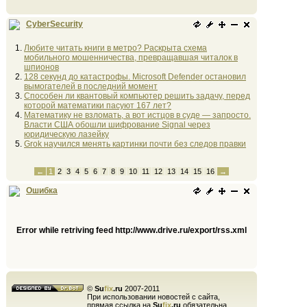
CyberSecurity
Любите читать книги в метро? Раскрыта схема
мобильного мошенничества, превращавшая читалок в
шпионов
128 секунд до катастрофы. Microsoft Defender остановил
вымогателей в последний момент
Способен ли квантовый компьютер решить задачу, перед
которой математики пасуют 167 лет?
Математику не взломать, а вот истцов в суде — запросто.
Власти США обошли шифрование Signal через
юридическую лазейку
Grok научился менять картинки почти без следов правки
←
1
2
3
4
5
6
7
8
9
10
11
12
13
14
15
16
→
Ошибка
Error while retriving feed http://www.drive.ru/export/rss.xml
©
Su
fix
.ru
2007-2011
При использовании новостей с сайта,
прямая ссылка на
Su
fix
.ru
обязательна