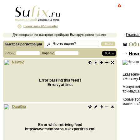
персональный
взгляд на мир
Выключить RSS-reader
Главна
Для сохранения настроек пройдите Быструю регистрацию
Общ
Быстрая регистрация
Ночь
Логин:
Пароль:
News2
Екатеринб
«Новому 
Error parsing this feed !
Error: , at line:
Минувшей 
тринадцат
Кроме тог
машин в 
Ошибка
Error while retriving feed
http://www.membrana.ru/export/rss.xml