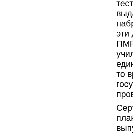
тес
выд
наб
эти
ПМР
учи
еди
то 
гос
про
Сер
пла
вып