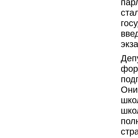
пар
ста
гос
вве
экз
Деп
фор
под
Они
шко
шко
пол
стр