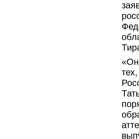
зая
рос
Фед
обл
Тир
«Он
тех
Рос
Тат
пор
обр
атт
вып