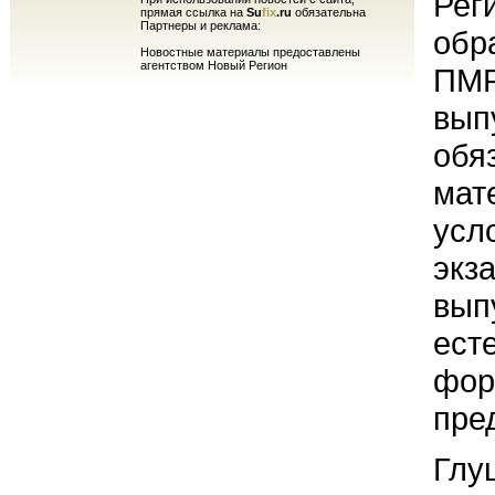
Рег
прямая ссылка на
Su
fix
.ru
обязательна
Партнеры и реклама:
обр
Новостные материалы предоставлены
агентством Новый Регион
ПМР
вып
обя
мат
усло
экз
вып
ест
фор
пре
Глу