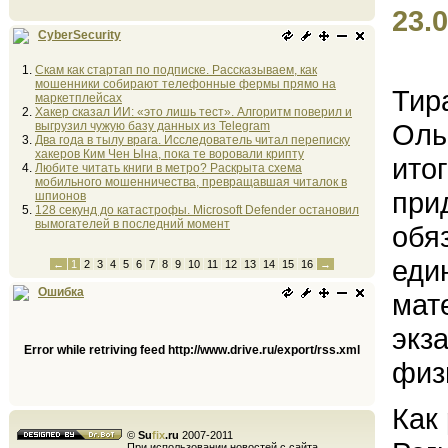
23.0
CyberSecurity
Скам как стартап по подписке. Рассказываем, как
мошенники собирают телефонные фермы прямо на
Тир
маркетплейсах
Хакер сказал ИИ: «это лишь тест». Алгоритм поверил и
Оль
выгрузил чужую базу данных из Telegram
Два года в тылу врага. Исследователь читал переписку
хакеров Ким Чен Ына, пока те воровали крипту
ито
Любите читать книги в метро? Раскрыта схема
мобильного мошенничества, превращавшая читалок в
при
шпионов
128 секунд до катастрофы. Microsoft Defender остановил
вымогателей в последний момент
обя
еди
←
1
2
3
4
5
6
7
8
9
10
11
12
13
14
15
16
→
Ошибка
мат
экз
Error while retriving feed http://www.drive.ru/export/rss.xml
физ
Как
©
Su
fix
.ru
2007-2011
При использовании новостей с сайта,