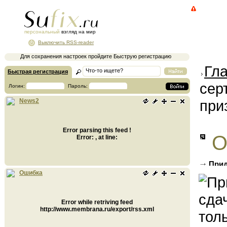
персональный
взгляд на мир
Выключить RSS-reader
Для сохранения настроек пройдите Быструю регистрацию
Гл
Быстрая регистрация
сер
Логин:
Пароль:
при
News2
Error parsing this feed !
О
Error: , at line:
Прид
только
Ошибка
Error while retriving feed
http://www.membrana.ru/export/rss.xml