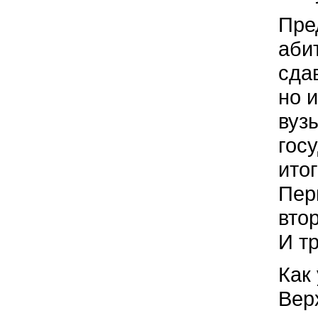
Пре
аби
сда
но и
вуз
гос
итог
Пер
вто
И т
Как
Вер