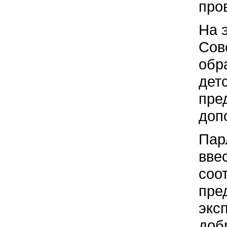
про
На 
Сов
обр
дет
пре
доп
Пар
вве
соо
пре
экс
доб