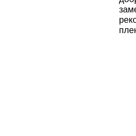
зам
рек
пле