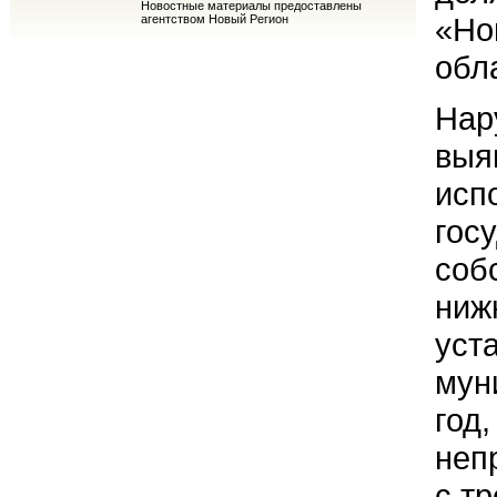
Новостные материалы предоставлены
«Но
агентством Новый Регион
обл
Нар
выя
исп
гос
соб
ниж
уст
мун
год
неп
с т