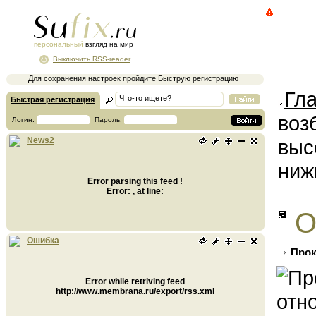
персональный
взгляд на мир
Выключить RSS-reader
Для сохранения настроек пройдите Быструю регистрацию
Гл
Быстрая регистрация
воз
Логин:
Пароль:
выс
News2
ниж
Error parsing this feed !
Error: , at line:
О
Ошибка
Прок
чиновн
Error while retriving feed
http://www.membrana.ru/export/rss.xml