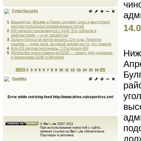
CyberSecurity
Вашингтон, Москва и Пекин создают союз и выступают
14.0
против глобальных криминальных сетей
ИИ написал геном вируса с нуля. Его собрали в
лаборатории — и он заработал
Задачу Гаусса не могли решить 224 года. Помогла
ошибка — один ноль, который значил не то, что думали
Kimi K3 против песочницы: 1:0 в пользу ИИ
Ниж
Windscribe представила deGDID — скрипт для удаления
и блокировки GDID в Windows
Апр
←
1
2
3
4
5
6
7
8
9
10
11
12
13
14
15
16
→
Бул
Ошибка
рай
уго
Error while retriving feed http://www.drive.ru/export/rss.xml
выс
адм
©
Su
fix
.ru
2007-2011
под
При использовании новостей с сайта,
прямая ссылка на
Su
fix
.ru
обязательна
Партнеры и реклама:
дол