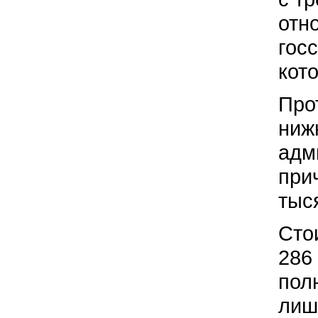
отн
гос
кот
Про
ниж
адм
при
тыс
Сто
286
пол
лиш