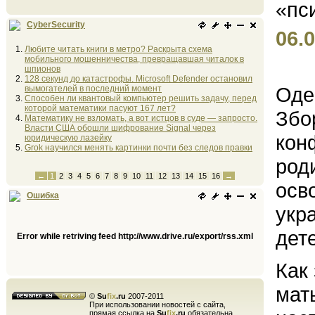
CyberSecurity
06.0
Любите читать книги в метро? Раскрыта схема
мобильного мошенничества, превращавшая читалок в
шпионов
128 секунд до катастрофы. Microsoft Defender остановил
Оде
вымогателей в последний момент
Способен ли квантовый компьютер решить задачу, перед
которой математики пасуют 167 лет?
Збо
Математику не взломать, а вот истцов в суде — запросто.
Власти США обошли шифрование Signal через
кон
юридическую лазейку
Grok научился менять картинки почти без следов правки
род
←
1
2
3
4
5
6
7
8
9
10
11
12
13
14
15
16
→
осв
Ошибка
укр
дет
Error while retriving feed http://www.drive.ru/export/rss.xml
Как
мат
©
Su
fix
.ru
2007-2011
При использовании новостей с сайта,
прямая ссылка на
Su
fix
.ru
обязательна