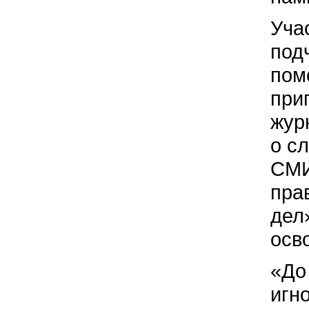
Уча
под
пом
при
жур
о с
СМИ
пра
дел
осв
«До
игн