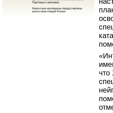
нас
Партнеры и реклама:
пла
Новостные материалы предоставлены
агентством Новый Регион
осв
спе
кат
пом
«Ин
име
что
спе
ней
пом
отм