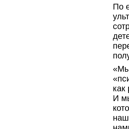
По 
уль
сот
дет
пер
полу
«Мы
«пс
как
И м
кот
наш
нам