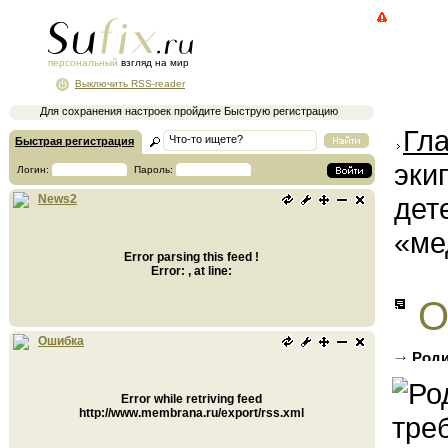
персональный
взгляд на мир
Выключить RSS-reader
Для сохранения настроек пройдите Быструю регистрацию
Гл
Быстрая регистрация
эки
Логин:
Пароль:
дет
News2
«ме
Error parsing this feed !
Error: , at line:
О
Ошибка
Роди
украин
Error while retriving feed
http://www.membrana.ru/export/rss.xml