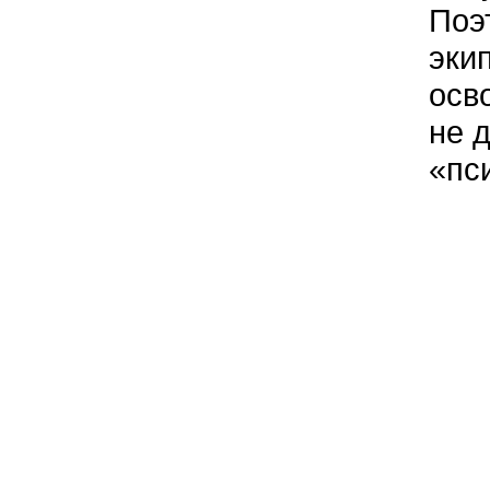
Поэ
эки
осв
не 
«пс