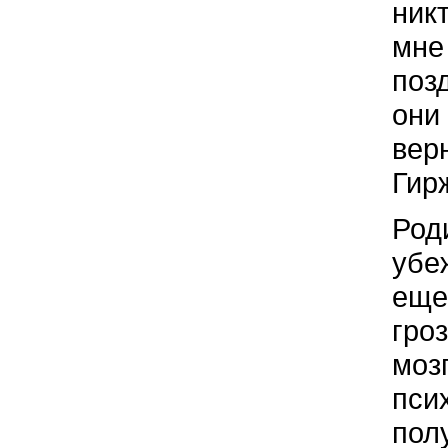
никт
мне
поз
они
вер
Гир
Род
убе
еще
гро
моз
пси
полу