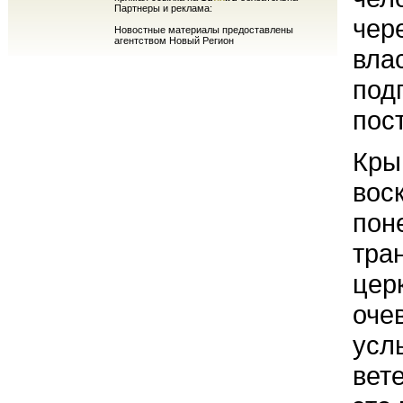
Партнеры и реклама:
чер
Новостные материалы предоставлены
агентством Новый Регион
вла
под
пос
Кры
вос
пон
тра
цер
оче
усл
вет