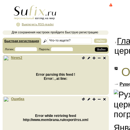
персональный
взгляд на мир
Выключить RSS-reader
Для сохранения настроек пройдите Быструю регистрацию
Гл
Быстрая регистрация
цер
Логин:
Пароль:
News2
О
Error parsing this feed !
Error: , at line:
Рухн
Ошибка
Error while retriving feed
http://www.membrana.ru/export/rss.xml
Янв