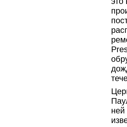
это
про
пос
рас
рем
Pre
обр
дож
теч
Цер
Паул
ней
изв