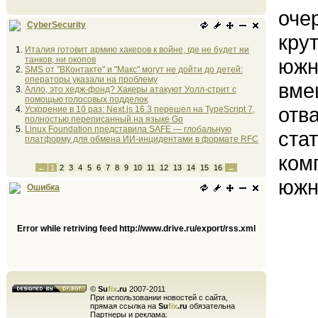
оче
CyberSecurity
кру
Италия готовит армию хакеров к войне, где не будет ни
танков, ни окопов
южн
SMS от "ВКонтакте" и "Макс" могут не дойти до детей:
операторы указали на проблему
вме
Алло, это хедж-фонд? Хакеры атакуют Уолл-стрит с
помощью голосовых подделок
отва
Ускорение в 10 раз: Next.js 16.3 перешел на TypeScript 7,
полностью переписанный на языке Go
Linux Foundation представила SAFE — глобальную
ста
платформу для обмена ИИ-инцидентами в формате RFC
ком
←
1
2
3
4
5
6
7
8
9
10
11
12
13
14
15
16
→
южн
Ошибка
Error while retriving feed http://www.drive.ru/export/rss.xml
©
Su
fix
.ru
2007-2011
При использовании новостей с сайта,
прямая ссылка на
Su
fix
.ru
обязательна
Партнеры и реклама: