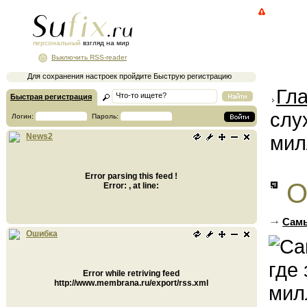
персональный
взгляд на мир
Выключить RSS-reader
Для сохранения настроек пройдите Быструю регистрацию
Гл
Быстрая регистрация
слу
Логин:
Пароль:
мил
News2
Error parsing this feed !
О
Error: , at line:
Самы
Ошибка
Error while retriving feed
http://www.membrana.ru/export/rss.xml