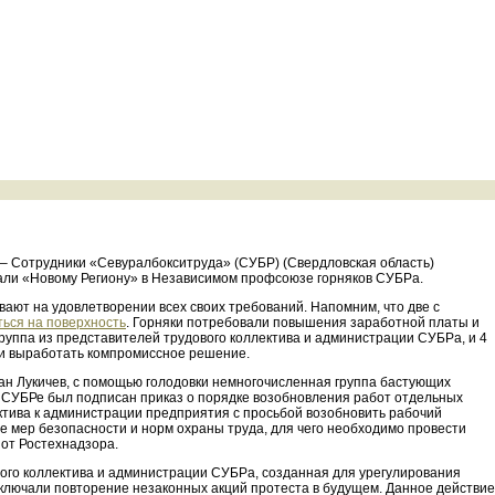
) – Сотрудники «Севуралбокситруда» (СУБР) (Свердловская область)
зали «Новому Региону» в Независимом профсоюзе горняков СУБРа.
ают на удовлетворении всех своих требований. Напомним, что две с
ься на поверхность
. Горняки потребовали повышения заработной платы и
уппа из представителей трудового коллектива и администрации СУБРа, и 4
ли выработать компромиссное решение.
н Лукичев, с помощью голодовки немногочисленная группа бастующих
на СУБРе был подписан приказ о порядке возобновления работ отдельных
тива к администрации предприятия с просьбой возобновить рабочий
 мер безопасности и норм охраны труда, для чего необходимо провести
от Ростехнадзора.
ого коллектива и администрации СУБРа, созданная для урегулирования
сключали повторение незаконных акций протеста в будущем. Данное действие