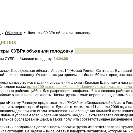
я
Общество
Шахтеры СУБРа объявили голодовку
ество:
еры СУБРа объявили голодовку
14.04.08
альск, Свердловская область, Апрель 14 (Новый Регион, Святослав Булгарин
 объявили голодовку. Участие в акции принимают более 60 шахтеров, расска
вчера разместились в здании управления шахты «Красная Шапочка» и настаив
й недели назад
около 100 шахтеров «Красной Шапочки» отказались поднимат
лановых рабочих суббот. Для разрешения конфликта была создана рабочая гр
абочие вышли на поверхность. Члены группы в ходе переговоров должны бы
щил «Новому Региону» представитель «РУСАЛа» в Свердловской области Рома
 сорвать переговорный процесс. Лукичев отметил, что 11 апреля 2008 года 
нованием для приказа стали неоднократные обращения большей части коллек
 Главным условием возобновления работы каждой шахты является соблюдение
тельное обследование шахт, а также получить соответствующее разрешение 
приятии продолжает деятельность рабочая группа из представителей трудов
йся ситуации. Ее задача – выработать и внедрить механизмы, которые бы и