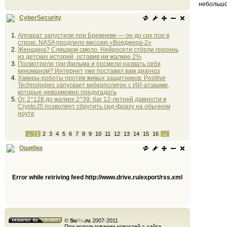
небольшо
CyberSecurity
Аппарат запустили при Брежневе — он до сих пор в
строю. NASA продлило миссию «Вояджера-2»
Женщина? Слишком смело. Нейросети стёрли героинь
из детских историй, оставив им жалкие 2%
Посмотрели три фильма и посмели назвать себя
киноманом? Интернет уже поставил вам диагноз
Хакеры-роботы против живых защитников: Positive
Technologies запускает киберполигон с ИИ-атаками,
которые невозможно предугадать
От 2^128 до жалких 2^39: баг 12-летней давности в
CryptoJS позволяет сбрутить сид-фразу на обычном
ноуте
←
1
2
3
4
5
6
7
8
9
10
11
12
13
14
15
16
→
Ошибка
Error while retriving feed http://www.drive.ru/export/rss.xml
©
Su
fix
.ru
2007-2011
При использовании новостей с сайта,