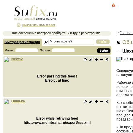
персональный
взгляд на мир
Выключить RSS-reader
Главна
Для сохранения настроек пройдите Быструю регистрацию
Общ
Быстрая регистрация
Шахт
Логин:
Пароль:
News2
Североур
накануне
Error parsing this feed !
Error: , at line:
Рабочие 
половино
отмены п
апреля р
Ошибка
Как сооб
пытается
шахт. Ос
процесс.
Error while retriving feed
предвари
http://www.membrana.ru/export/rss.xml
«На пред
сложивше