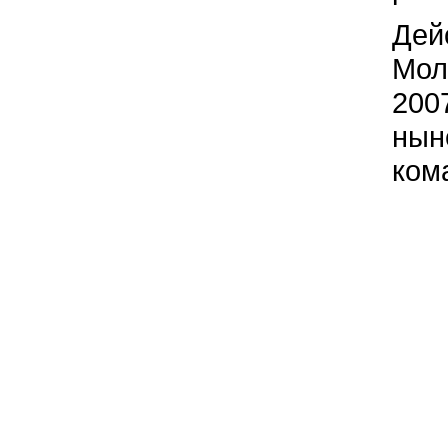
Дей
Мол
200
нын
ком