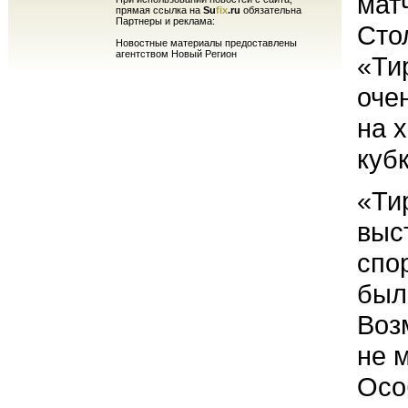
мат
прямая ссылка на
Su
fix
.ru
обязательна
Партнеры и реклама:
Сто
Новостные материалы предоставлены
агентством Новый Регион
«Ти
оче
на 
куб
«Ти
выс
спо
был
Воз
не 
Осо