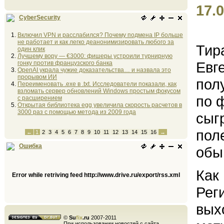
17.0
CyberSecurity
Включил VPN и расслабился? Почему подмена IP больше
не работает и как легко деанонимизировать любого за
Тир
один клик
Лучшему вору — €3000: фишеры устроили турнирную
Евг
гонку против французского банка
OpenAI украла чужие доказательства… и назвала это
прорывом ИИ
пол
Переименовать .exe в .txt. Исследователи показали, как
взломать сервер обновлений Windows простым фокусом
по 
с расширением
Открытая библиотека egg увеличила скорость расчетов в
3000 раз с помощью метода из 2009 года
сыг
пол
←
1
2
3
4
5
6
7
8
9
10
11
12
13
14
15
16
→
Ошибка
обы
Как
Error while retriving feed http://www.drive.ru/export/rss.xml
Рег
вых
©
Su
fix
.ru
2007-2011
При использовании новостей с сайта,