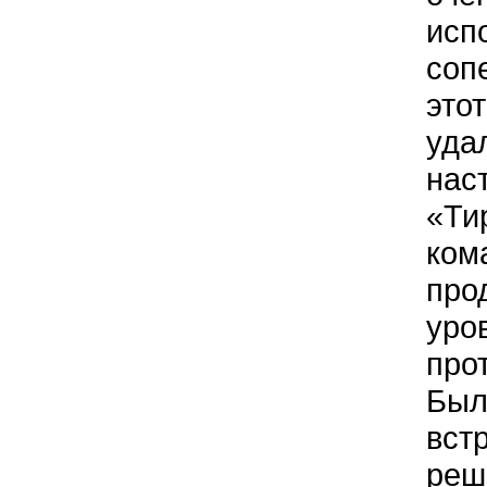
исп
соп
это
удал
нас
«Ти
ком
про
уро
про
Был
вст
реш