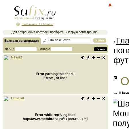
персональный
взгляд на мир
Выключить RSS-reader
Для сохранения настроек пройдите Быструю регистрацию
Гл
Быстрая регистрация
поп
Логин:
Пароль:
фут
News2
Error parsing this feed !
О
Error: , at line:
Шанс
полуф
Ошибка
Error while retriving feed
http://www.membrana.ru/export/rss.xml