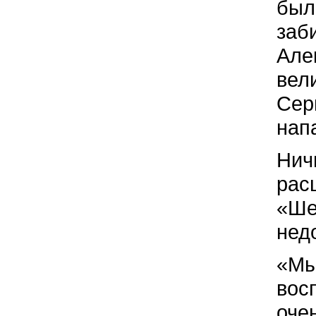
был
заб
Але
вел
Сер
нап
Нич
рас
«Ше
нед
«Мы
вос
оче