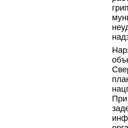
гри
мун
неу
над
Нар
объ
Све
пла
нац
При
зад
инф
орг