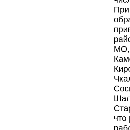
При
обр
при
рай
МО,
Кам
Кир
Чка
Сос
Шал
Ста
что
раб