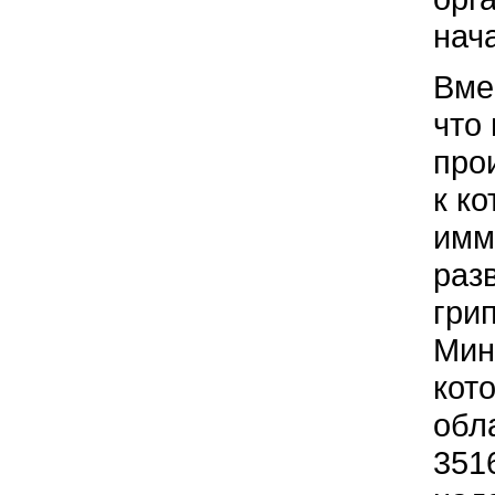
нач
Вме
что
про
к к
имм
раз
гри
Мин
кот
обл
351