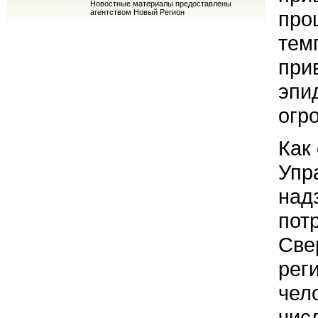
Новостные материалы предоставлены
про
агентством Новый Регион
тем
при
эпи
огр
Как
Упр
над
пот
Све
рег
чел
чис