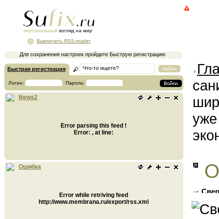
персональный
взгляд на мир
Выключить RSS-reader
Для сохранения настроек пройдите Быструю регистрацию
Гл
Быстрая регистрация
сан
Логин:
Пароль:
шир
News2
уже
Error parsing this feed !
эко
Error: , at line:
О
Ошибка
Свер
Error while retriving feed
эпидем
http://www.membrana.ru/export/rss.xml