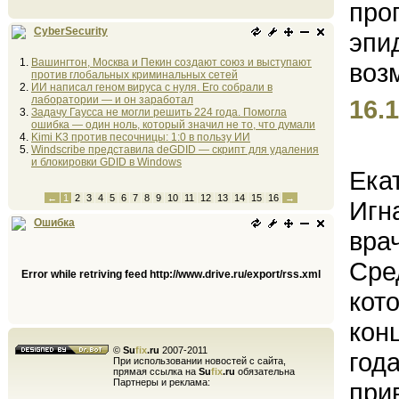
CyberSecurity
Вашингтон, Москва и Пекин создают союз и выступают
против глобальных криминальных сетей
ИИ написал геном вируса с нуля. Его собрали в
лаборатории — и он заработал
16.1
Задачу Гаусса не могли решить 224 года. Помогла
ошибка — один ноль, который значил не то, что думали
Kimi K3 против песочницы: 1:0 в пользу ИИ
Windscribe представила deGDID — скрипт для удаления
и блокировки GDID в Windows
Ека
←
1
2
3
4
5
6
7
8
9
10
11
12
13
14
15
16
→
Игн
Ошибка
вра
Сре
Error while retriving feed http://www.drive.ru/export/rss.xml
кот
кон
©
Su
fix
.ru
2007-2011
год
При использовании новостей с сайта,
прямая ссылка на
Su
fix
.ru
обязательна
Партнеры и реклама:
при