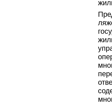
жил
Пре
ляж
гос
жил
упр
опе
мно
пер
отв
сод
мно