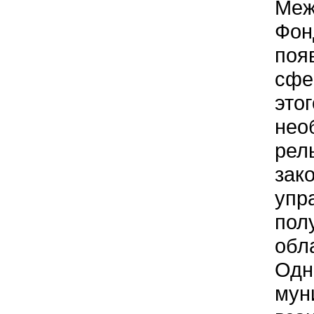
Меж
Фон
поя
сфе
это
нео
рел
зак
упр
пол
обл
Одн
мун