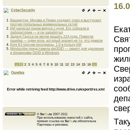
16.0
CyberSecurity
Вашингтон, Москва и Пекин создают союз и выступают
против глобальных криминальных сетей
Ека
ИИ написал геном вируса с нуля. Его собрали в
лаборатории — и он заработал
Свя
Задачу Гаусса не могли решить 224 года. Помогла
ошибка — один ноль, который значил не то, что думали
Kimi K3 против песочницы: 1:0 в пользу ИИ
про
Windscribe представила deGDID — скрипт для удаления
и блокировки GDID в Windows
жил
←
1
2
3
4
5
6
7
8
9
10
11
12
13
14
15
16
→
Све
Ошибка
изр
соо
Error while retriving feed http://www.drive.ru/export/rss.xml
деп
све
©
Su
fix
.ru
2007-2011
При использовании новостей с сайта,
Так
прямая ссылка на
Su
fix
.ru
обязательна
Партнеры и реклама: