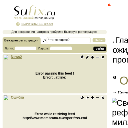
персональный
взгляд на мир
Выключить RSS-reader
Для сохранения настроек пройдите Быструю регистрацию
Гл
Быстрая регистрация
ожи
Логин:
Пароль:
про
News2
Error parsing this feed !
О
Error: , at line:
Свер
миллио
Ошибка
Error while retriving feed
http://www.membrana.ru/export/rss.xml