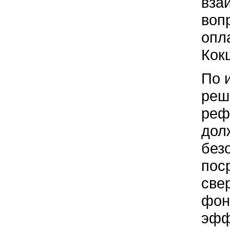
вза
воп
опл
Кок
По 
реш
реф
дол
без
пос
све
фон
эфф