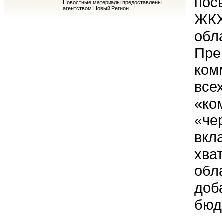
пос
Новостные материалы предоставлены
агентством Новый Регион
ЖКХ
обл
Пре
ком
все
«ко
«че
вкл
хва
обл
доб
бюд