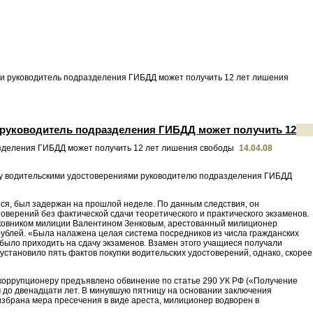
ми руководитель подразделения ГИБДД может получить 12 лет лишения
 руководитель подразделения ГИБДД может получить 12
14.04.08
шему водительскими удостоверениями руководителю подразделения ГИБДД
тся, был задержан на прошлой неделе. По данным следствия, он
оверений без фактической сдачи теоретического и практического экзаменов.
лковником милиции Валентином Зенковым, арестованный милиционер
 рублей. «Была налажена целая система посредников из числа гражданских
 было приходить на сдачу экзаменов. Взамен этого учащиеся получали
установило пять фактов покупки водительских удостоверений, однако, скорее
 коррупционеру предъявлено обвинение по статье 290 УК РФ («Получение
м до двенадцати лет. В минувшую пятницу на основании заключения
избрана мера пресечения в виде ареста, милиционер водворен в