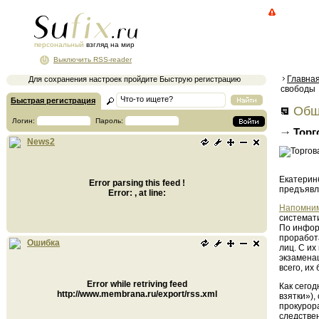
персональный
взгляд на мир
Выключить RSS-reader
Главна
Для сохранения настроек пройдите Быструю регистрацию
свободы
Быстрая регистрация
Общ
Логин:
Пароль:
Торг
News2
лет ли
Екатерин
Error parsing this feed !
предъявл
Error: , at line:
Напомни
системати
По инфор
проработа
Ошибка
лиц. С их
экзаменац
всего, их
Error while retriving feed
Как сего
http://www.membrana.ru/export/rss.xml
взятки»)
прокурор
следстве