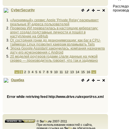
Расследо
CyberSecurity
производ
«Анонимный» сервис Apple 'Private Relay' раскрывает
реальные IP-адреса пользователей
Проверка ИИ превратилась в настоящую кибератаку:
агент создал подставные личности и пошёл в
наступление на GitHub
От состояния гонки до деанонимизации: как баг в CPU-
таймерах Linux позволил хакерам взламывать Tails
Эпоха Google Assistant закончилась: компания назначила
дату его исчезновения с Android
20 моделей роутеров годами слали данные на чужой
сервер — производитель говорит, что так и задумано
←
1
2
3
4
5
6
7
8
9
10
11
12
13
14
15
16
→
Ошибка
Error while retriving feed http://www.drive.ru/export/rss.xml
©
Su
fix
.ru
2007-2011
При использовании новостей с сайта,
прямая ссылка на
Su
fix
.ru
обязательна