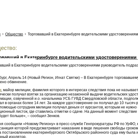
я
Общество
Торговавший в Екатеринбурге водительскими удостоверения
ество:
овавший в Екатеринбурге водительскими удостоверениями
шения свободы
бург, Апрель 14 (Новый Регион, Игнат Святки) – В Екатеринбурге торговав
ено обвинение.
м
, майор милиции, фамилия которого в интересах следствия пока не называе
чески получал взятки за организацию незаконной выдачи водительских удост
мации, озвученной и.о. начальника УСБ ГУВД Свердловской области, подпо
л в органах более 14 лет. За каждое удостоверение он получал до 10 тысяч
 помощью сотрудник милиции получал деньги от курсантов, которым не нужно
ионный листок, где ставились отметки о сдаче. На данный момент следствие 
 будет больше», – сообщил Зенков.
дня сообщили «Новому Региону» в пресс-службе Генпрокуратуры РФ по УрФО,
, санкция которой предусматривает наказание в виде лишения свободы сроко
а постановлением екатеринбургского Октябрьского районного суда ему была 
нный изолятор.