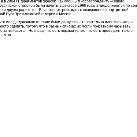
и в 2004 г.г. фрагментов фресок. Как сообщил корреспонденту «Нового
оссийской стороной были начаты в декабре 1999 года и продолжаются по сей
о и других раритетов. В частности, речь идет о возвращении портретной
кой Руси Третьяковской галереи в Москве.
ь, что иногда довольно жесткие были дискуссии относительно идентификации
осто сделать, потому что в разных списках их могли по-разному называть,
затягивается. Но я рад, что есть первый успех, что есть прецедент такого
зал он.