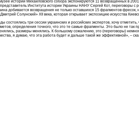
музее истории Михайловского собора экспонируются 11 возвращенных в 2001 
 представитель Института истории Украины НАНУ Сергей Кот, переговоры с р
аина добивается возвращения не только оставшихся 15 фрагментов фресок, н
Дмитрий Солунский» ХІІ века, которая открывает экспозицию искусства Киевс
оды состоялись три сессии украинских и российских экспертов, хочу отметит
метов, определения точного, что это те самые фрагменты. Это было не так пр
нялись, размеры менялись. К большому сожалению, это (переговоры) немного 
ества, я думаю, что эта работа будет и дальше такой же эффективной», – ска