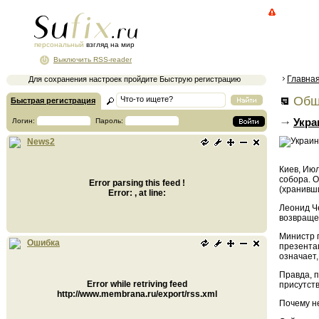
персональный
взгляд на мир
Выключить RSS-reader
Главна
Для сохранения настроек пройдите Быструю регистрацию
Общ
Быстрая регистрация
Укра
Логин:
Пароль:
News2
Киев, Июл
собора. 
Error parsing this feed !
(хранивш
Error: , at line:
Леонид Че
возвраще
Министр 
Ошибка
презента
означает,
Правда, 
Error while retriving feed
присутств
http://www.membrana.ru/export/rss.xml
Почему н