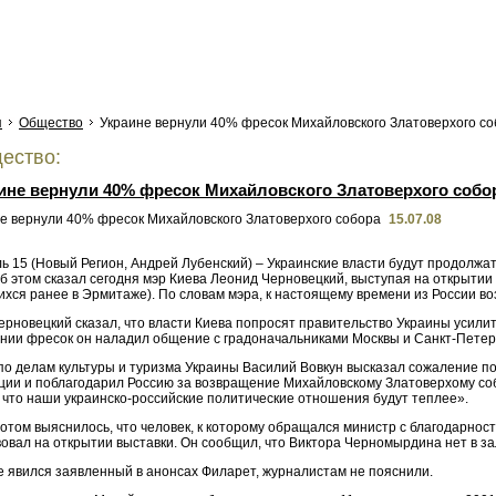
я
Общество
Украине вернули 40% фресок Михайловского Златоверхого с
ество:
ине вернули 40% фресок Михайловского Златоверхого собо
15.07.08
ь 15 (Новый Регион, Андрей Лубенский) – Украинские власти будут продолжа
Об этом сказал сегодня мэр Киева Леонид Черновецкий, выступая на открыти
ихся ранее в Эрмитаже). По словам мэра, к настоящему времени из России в
рновецкий сказал, что власти Киева попросят правительство Украины усилить
нии фресок он наладил общение с градоначальниками Москвы и Санкт-Петербу
по делам культуры и туризма Украины Василий Вовкун высказал сожаление по
ции и поблагодарил Россию за возвращение Михайловскому Златоверхому собо
 что наши украинско-российские политические отношения будут теплее».
потом выяснилось, что человек, к которому обращался министр с благодарно
овал на открытии выставки. Он сообщил, что Виктора Черномырдина нет в за
е явился заявленный в анонсах Филарет, журналистам не пояснили.