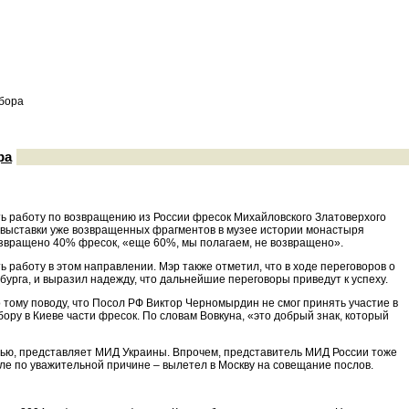
обора
ра
ть работу по возвращению из России фресок Михайловского Златоверхого
и выставки уже возвращенных фрагментов в музее истории монастыря
озвращено 40% фресок, «еще 60%, мы полагаем, не возвращено».
 работу в этом направлении. Мэр также отметил, что в ходе переговоров о
рга, и выразил надежду, что дальнейшие переговоры приведут к успеху.
 тому поводу, что Посол РФ Виктор Черномырдин не смог принять участие в
ру в Киеве части фресок. По словам Вовкуна, «это добрый знак, который
стью, представляет МИД Украины. Впрочем, представитель МИД России тоже
ле по уважительной причине – вылетел в Москву на совещание послов.