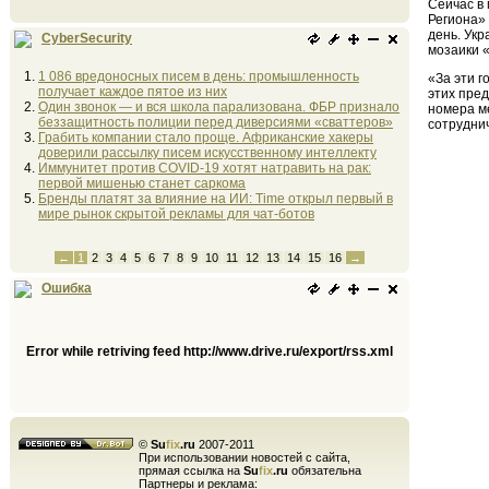
Сейчас в 
Региона»
день. Укр
CyberSecurity
мозаики «
1 086 вредоносных писем в день: промышленность
«За эти г
получает каждое пятое из них
этих пред
Один звонок — и вся школа парализована. ФБР признало
номера ме
беззащитность полиции перед диверсиями «сваттеров»
сотруднич
Грабить компании стало проще. Африканские хакеры
доверили рассылку писем искусственному интеллекту
Иммунитет против COVID-19 хотят натравить на рак:
первой мишенью станет саркома
Бренды платят за влияние на ИИ: Time открыл первый в
мире рынок скрытой рекламы для чат-ботов
←
1
2
3
4
5
6
7
8
9
10
11
12
13
14
15
16
→
Ошибка
Error while retriving feed http://www.drive.ru/export/rss.xml
©
Su
fix
.ru
2007-2011
При использовании новостей с сайта,
прямая ссылка на
Su
fix
.ru
обязательна
Партнеры и реклама: