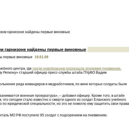
нском гарнизоне найдены первые виновные
ком гарнизоне найдены первые виновные
19.01.09
чебного центра, где
среди новобранцев произошла эпидемия пневмонии
,
ому Региону» старший офицер пресс-службы штаба ПУрВО Вадим
вольнение ряда командиров и медработников, по вине которых солдаты были
анимается военная прокуратура», – добавил офицер. Кроме того, в штабе
 что сегодня стало известно о смерти одного из солдат Еланского учебного
 по юридической специальности, но это не помогло ему защитить свои права
спиталь МО РФ поступило 95 солдат с подозрением на пневмонию.