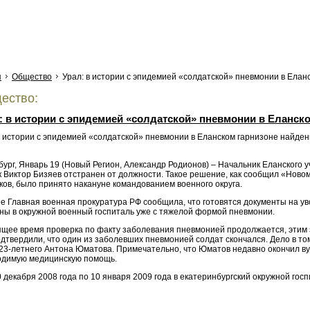
я
Общество
Урал: в истории с эпидемией «солдатской» пневмонии в Ела
ество:
: в истории с эпидемией «солдатской» пневмонии в Еланс
ург, Январь 19 (Новый Регион, Александр Родионов) – Начальник Еланского у
к Виктор Бизяев отстранен от должности. Такое решение, как сообщил «Нов
ков, было принято накануне командованием военного округа.
ее Главная военная прокуратура РФ сообщила, что готовятся документы на у
ны в окружной военный госпиталь уже с тяжелой формой пневмонии.
ящее время проверка по факту заболевания пневмонией продолжается, этим з
твердили, что один из заболевших пневмонией солдат скончался. Дело в том,
23-летнего Антона Юматова. Примечательно, что Юматов недавно окончил вуз
одимую медицинскую помощь.
0 декабря 2008 года по 10 января 2009 года в екатеринбургский окружной го