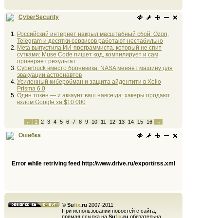
CyberSecurity
Российский интернет накрыл масштабный сбой: Ozon,
Telegram и десятки сервисов работают нестабильно
Meta выпустила ИИ-программиста, который не спит
сутками: Muse Code пишет код, компилирует и сам
проверяет результат
Cybertruck вместо броневика. NASA меняет машину для
эвакуации астронавтов
Усиленный киберобман и защита айдентити в Xello
Prisma 6.0
Один токен — и аккаунт ваш навсегда: хакеры продают
взлом Google за $10 000
←
1
2
3
4
5
6
7
8
9
10
11
12
13
14
15
16
→
Ошибка
Error while retriving feed http://www.drive.ru/export/rss.xml
©
Su
fix
.ru
2007-2011
При использовании новостей с сайта,
прямая ссылка на
Su
fix
.ru
обязательна