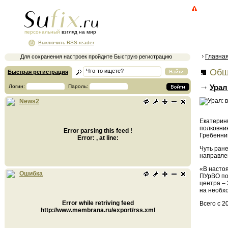
персональный
взгляд на мир
Выключить RSS-reader
Главна
Для сохранения настроек пройдите Быструю регистрацию
Общ
Быстрая регистрация
Урал
Логин:
Пароль:
News2
Екатеринб
полковни
Error parsing this feed !
Гребенни
Error: , at line:
Чуть ран
направле
«В насто
Ошибка
ПУрВО под
центра – 
на необх
Error while retriving feed
Всего с 2
http://www.membrana.ru/export/rss.xml