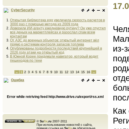
17.0
CyberSecurity
Открытая библиотека egg увеличила скорость расчетов в
3000 раз с помощью метода из 2009 года
Чел
Доверили ИИ-агенту ежедневную рутину? Он уже спустил
все деньги на маркетплейсах и разослал спам всем
Мал
контактам
От АЗС до военных объектов: открытый интернет вёл
прямо к системам контроля запасов топлива
из-
Опубликованы подробности последствий крупнейшей в
2026 году атаки на открытый код
под
В Южной Корее придумали навигатор, который водит
пешеходов по тени
род
←
1
2
3
4
5
6
7
8
9
10
11
12
13
14
15
16
→
отд
Ошибка
бол
пос
Error while retriving feed http://www.drive.ru/export/rss.xml
Как
Рег
©
Su
fix
.ru
2007-2011
При использовании новостей с сайта,
прямая ссылка на
Su
fix
.ru
обязательна