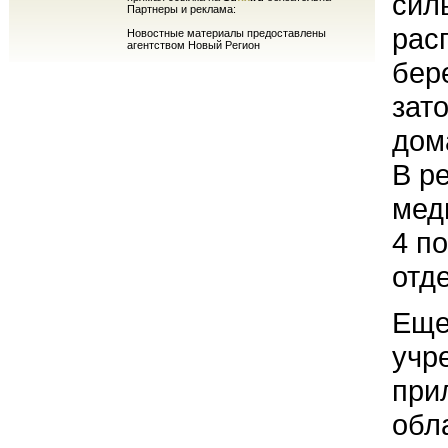
сил
Партнеры и реклама:
рас
Новостные материалы предоставлены
агентством Новый Регион
бер
зат
дом
В р
мед
4 п
отд
Еще
учр
при
обл