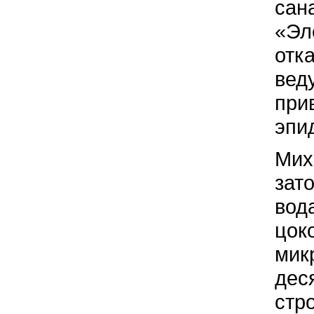
сан
«Эл
отк
вед
при
эпи
Мих
зат
вод
цок
мик
дес
стр