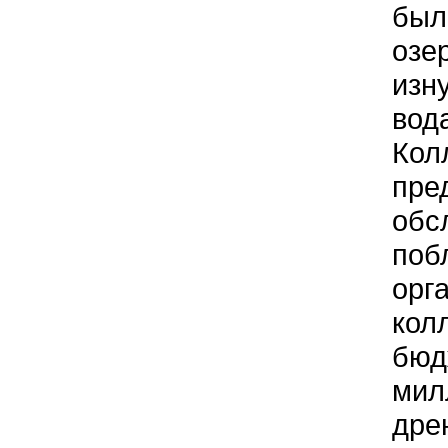
был
озе
изн
вод
Кол
пре
обс
поб
орг
кол
бюд
мил
дре