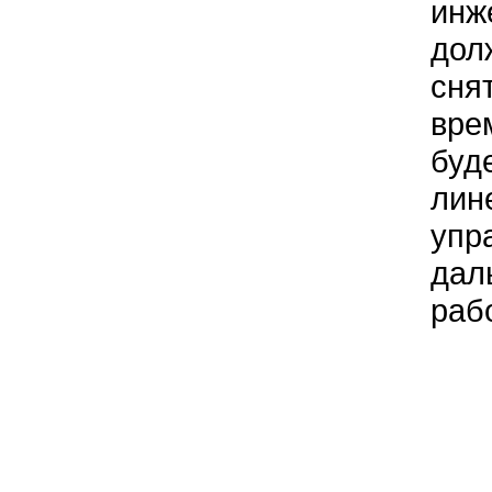
инж
дол
сня
вре
буд
лин
упр
дал
рабо