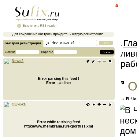
персональный
взгляд на мир
Выключить RSS-reader
Для сохранения настроек пройдите Быструю регистрацию
Гл
Быстрая регистрация
лив
Логин:
Пароль:
раб
News2
Error parsing this feed !
О
Error: , at line:
В Че
родиль
Ошибка
Error while retriving feed
http://www.membrana.ru/export/rss.xml