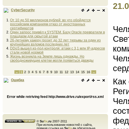
21.0
CyberSecurity
От 10 до 50 миллионов рублей: во что обойдется
российским компаниям отказ от иностранных
Чел
сертификатов
Один запрос привёл к SYSTEM. Базу Oracle превратили в
Све
плацдарм для скрытой атаки
26-летнему хакеру грозит до 32 лет тюрьмы за один из
крупнейших взломов последних лет
ком
DDoS вышел из-под контроля: атаки с 3,1 млн IP-адресов
стали новой нормой
Чел
Жизнь возникла на Земле лишь однажды. Но
свободноживущие клетки могли появиться дважды
сер
←
1
2
3
4
5
6
7
8
9
10
11
12
13
14
15
16
→
Как
Ошибка
Рег
Error while retriving feed http://www.drive.ru/export/rss.xml
Чел
сос
фед
©
Su
fix
.ru
2007-2011
При использовании новостей с сайта,
прямая ссылка на
Su
fix
.ru
обязательна