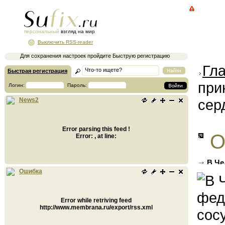
персональный
взгляд на мир
Выключить RSS-reader
Для сохранения настроек пройдите Быструю регистрацию
Гл
Быстрая регистрация
при
Логин:
Пароль:
сер
News2
Error parsing this feed !
О
Error: , at line:
В Че
сосуди
Ошибка
Error while retriving feed
http://www.membrana.ru/export/rss.xml