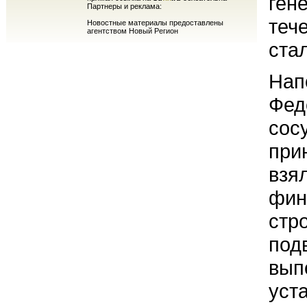
ген
Партнеры и реклама:
теч
Новостные материалы предоставлены
агентством Новый Регион
ста
Нап
Фед
сос
при
взя
фин
стр
под
вып
уст