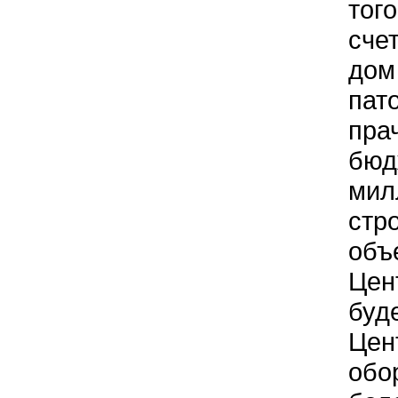
тог
сче
дом
пат
пра
бюд
мил
стр
объ
Цен
буд
Цен
обо