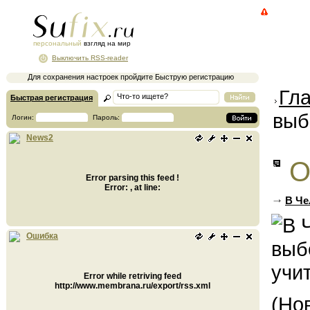
персональный
взгляд на мир
Выключить RSS-reader
Для сохранения настроек пройдите Быструю регистрацию
Гл
Быстрая регистрация
выб
Логин:
Пароль:
News2
О
Error parsing this feed !
Error: , at line:
В Че
Ошибка
Error while retriving feed
http://www.membrana.ru/export/rss.xml
(Но