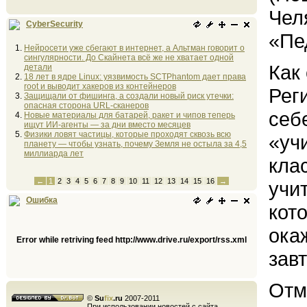
Чел
CyberSecurity
«Пе
Нейросети уже сбегают в интернет, а Альтман говорит о
сингулярности. До Скайнета всё же не хватает одной
Как
детали
18 лет в ядре Linux: уязвимость SCTPhantom дает права
root и выводит хакеров из контейнеров
Рег
Защищали от фишинга, а создали новый риск утечки:
опасная сторона URL-сканеров
себ
Новые материалы для батарей, ракет и чипов теперь
ищут ИИ-агенты — за дни вместо месяцев
Физики ловят частицы, которые проходят сквозь всю
«уч
планету — чтобы узнать, почему Земля не остыла за 4,5
миллиарда лет
кла
←
1
2
3
4
5
6
7
8
9
10
11
12
13
14
15
16
→
учи
Ошибка
кот
ока
Error while retriving feed http://www.drive.ru/export/rss.xml
зав
Отм
©
Su
fix
.ru
2007-2011
При использовании новостей с сайта,