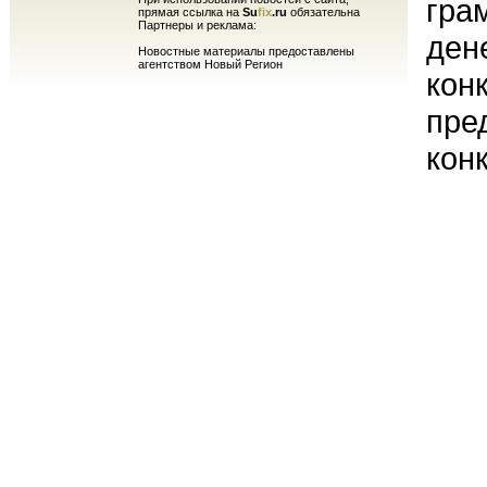
гра
прямая ссылка на
Su
fix
.ru
обязательна
Партнеры и реклама:
ден
Новостные материалы предоставлены
агентством Новый Регион
кон
пре
кон