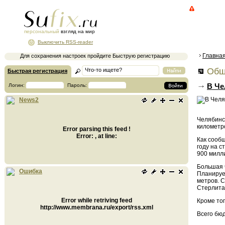
персональный
взгляд на мир
Выключить RSS-reader
Главна
Для сохранения настроек пройдите Быструю регистрацию
Общ
Быстрая регистрация
В Че
Логин:
Пароль:
News2
Челябинс
километр
Error parsing this feed !
Error: , at line:
Как сооб
году на 
900 милли
Большая 
Ошибка
Планирует
метров. С
Стерлитам
Error while retriving feed
Кроме тог
http://www.membrana.ru/export/rss.xml
Всего бю