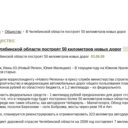
я
Общество
В Челябинской области построят 50 километров новых дорог
ество:
лябинской области построят 50 километров новых дорог
03.06.08
к, Июнь 03 (Новый Регион, Юлия Малецкая) – В текущем году на Южном Урале
ов старых.
щили корреспонденту «Нового Региона» в пресс-службе министерства строите
строительство и модернизацию автомобильных дорог общего пользования план
онов рублей из областного бюджета, и 1,2 миллиарда – из федерального.
часть федеральных средств – 1 миллиард рублей предназначен для дорог сто
ся, что в текущем году будет построено более 50 километров новых областн
реди них такие объекты, как автодороги Чебаркуль – Магнитогорск, Обход го
ак, поселок Березники – село Бобровка, мосты через реки Уй и Аят.
о, планируется реконструировать и отремонтировать 323 километра автодоро
джет дорожной отрасли Челябинской области на 2008 год составляет 7 милли