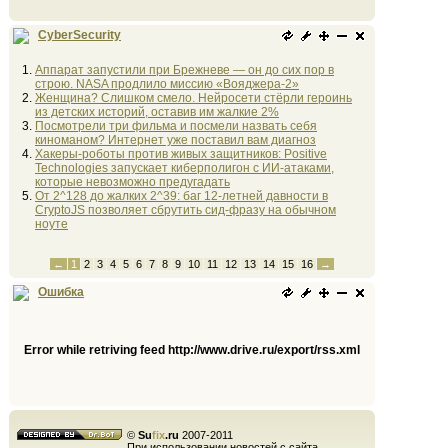
CyberSecurity
Аппарат запустили при Брежневе — он до сих пор в
строю. NASA продлило миссию «Вояджера-2»
Женщина? Слишком смело. Нейросети стёрли героинь
из детских историй, оставив им жалкие 2%
Посмотрели три фильма и посмели назвать себя
киноманом? Интернет уже поставил вам диагноз
Хакеры-роботы против живых защитников: Positive
Technologies запускает киберполигон с ИИ-атаками,
которые невозможно предугадать
От 2^128 до жалких 2^39: баг 12-летней давности в
CryptoJS позволяет сбрутить сид-фразу на обычном
ноуте
←
1
2
3
4
5
6
7
8
9
10
11
12
13
14
15
16
→
Ошибка
Error while retriving feed http://www.drive.ru/export/rss.xml
©
Su
fix
.ru
2007-2011
При использовании новостей с сайта,