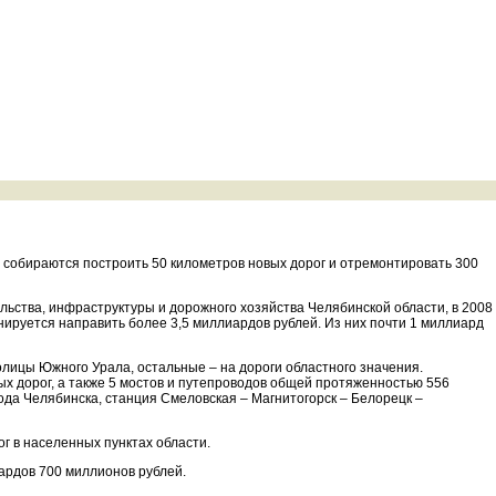
 собираются построить 50 километров новых дорог и отремонтировать 300
льства, инфраструктуры и дорожного хозяйства Челябинской области, в 2008
ируется направить более 3,5 миллиардов рублей. Из них почти 1 миллиард
лицы Южного Урала, остальные – на дороги областного значения.
ых дорог, а также 5 мостов и путепроводов общей протяженностью 556
рода Челябинска, станция Смеловская – Магнитогорск – Белорецк –
г в населенных пунктах области.
ардов 700 миллионов рублей.