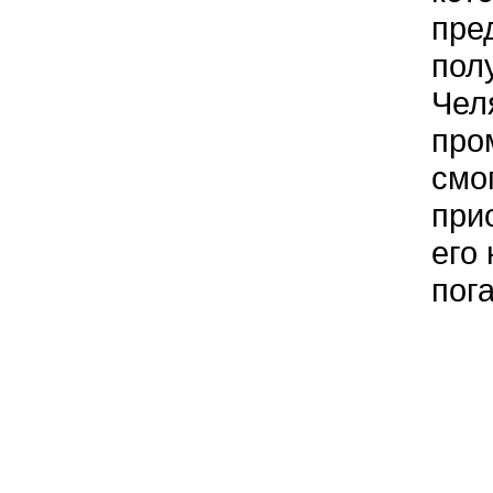
пре
пол
Чел
про
смо
при
его
пог