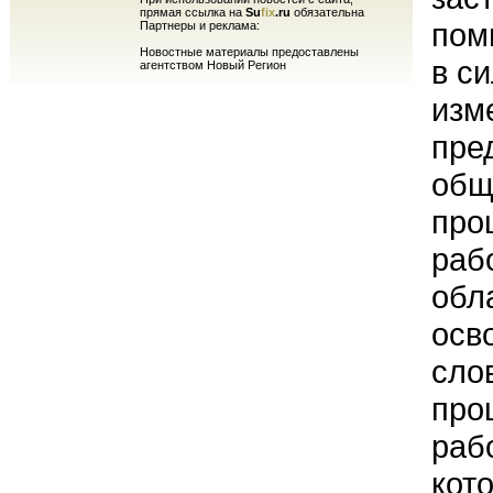
прямая ссылка на
Su
fix
.ru
обязательна
пом
Партнеры и реклама:
Новостные материалы предоставлены
в с
агентством Новый Регион
изм
пре
общ
про
раб
обл
осв
сло
про
раб
кот