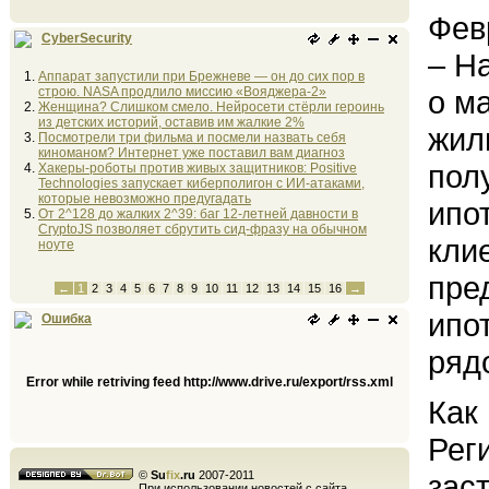
Фев
CyberSecurity
– Н
Аппарат запустили при Брежневе — он до сих пор в
строю. NASA продлило миссию «Вояджера-2»
о м
Женщина? Слишком смело. Нейросети стёрли героинь
из детских историй, оставив им жалкие 2%
жил
Посмотрели три фильма и посмели назвать себя
киноманом? Интернет уже поставил вам диагноз
пол
Хакеры-роботы против живых защитников: Positive
Technologies запускает киберполигон с ИИ-атаками,
которые невозможно предугадать
ипо
От 2^128 до жалких 2^39: баг 12-летней давности в
CryptoJS позволяет сбрутить сид-фразу на обычном
кли
ноуте
пре
←
1
2
3
4
5
6
7
8
9
10
11
12
13
14
15
16
→
ипо
Ошибка
ряд
Error while retriving feed http://www.drive.ru/export/rss.xml
Как
Рег
©
Su
fix
.ru
2007-2011
зас
При использовании новостей с сайта,