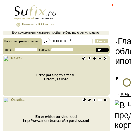
персональный
взгляд на мир
Выключить RSS-reader
Для сохранения настроек пройдите Быструю регистрацию
Гл
Быстрая регистрация
обл
Логин:
Пароль:
ипо
News2
Error parsing this feed !
О
Error: , at line:
В Че
Ошибка
Error while retriving feed
http://www.membrana.ru/export/rss.xml