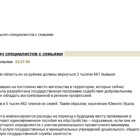
тысяч специалистов с семьями
яч специалистов с семьями
22.07.08
ю область из-за рубежа должны вернуться 2 тысячи 667 бывших
хавших на постоянно место жительства в территории, которые сейчас
 была разработана государственная программа содействия добровольному
н обладать востребованной в регионе профессией.
 и 5 тысяч 662 членов их семей. Таким образом, население Южного Урала
ета компенсируются расходы на переезд к будущему месту проживания в
учают единовременное пособия на обустройство – подъемные, если они не
которого определяется с учетом регионального прожиточного минимума.
й услуги государственных и муниципальных учреждений дошкольного, общего
уги государственной службы занятости.