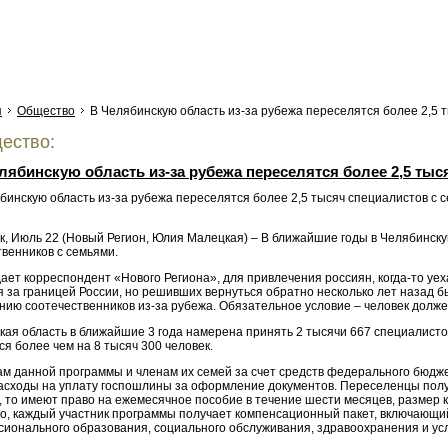
я
Общество
В Челябинскую область из-за рубежа переселятся более 2,5 
ество:
лябинскую область из-за рубежа переселятся более 2,5 тыс
к, Июль 22 (Новый Регион, Юлия Малецкая) – В ближайшие годы в Челябинску
венников с семьями.
ает корреспондент «Нового Региона», для привлечения россиян, когда-то уе
я за границей России, но решивших вернуться обратно несколько лет назад
нию соотечественников из-за рубежа. Обязательное условие – человек долже
ая область в ближайшие 3 года намерена принять 2 тысячи 667 специалистов
я более чем на 8 тысяч 300 человек.
ам данной программы и членам их семей за счет средств федерального бюдж
расходы на уплату госпошлины за оформление документов. Переселенцы пол
, то имеют право на ежемесячное пособие в течение шести месяцев, размер 
го, каждый участник программы получает компенсационный пакет, включающи
сионального образования, социального обслуживания, здравоохранения и усл