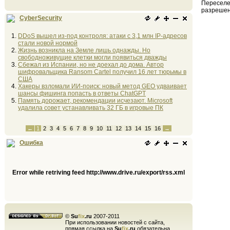
Переселе
разрешен
CyberSecurity
DDoS вышел из-под контроля: атаки с 3,1 млн IP-адресов
стали новой нормой
Жизнь возникла на Земле лишь однажды. Но
свободноживущие клетки могли появиться дважды
Сбежал из Испании, но не доехал до дома. Автор
шифровальщика Ransom Cartel получил 16 лет тюрьмы в
США
Хакеры взломали ИИ-поиск: новый метод GEO удваивает
шансы фишинга попасть в ответы ChatGPT
Память дорожает, рекомендации исчезают. Microsoft
удалила совет устанавливать 32 ГБ в игровые ПК
←
1
2
3
4
5
6
7
8
9
10
11
12
13
14
15
16
→
Ошибка
Error while retriving feed http://www.drive.ru/export/rss.xml
©
Su
fix
.ru
2007-2011
При использовании новостей с сайта,
прямая ссылка на
Su
fix
.ru
обязательна