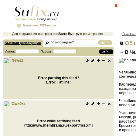
персональный
взгляд на мир
Выключить RSS-reader
Главна
Для сохранения настроек пройдите Быструю регистрацию
Общ
Быстрая регистрация
В Че
Логин:
Пароль:
News2
Челябинс
соотечест
Error parsing this feed !
Error: , at line:
Как перед
находятс
переселе
Челябинск
Ошибка
пополнитс
Участник
России, 
Error while retriving feed
работают
http://www.membrana.ru/export/rss.xml
Кроме то
и профес