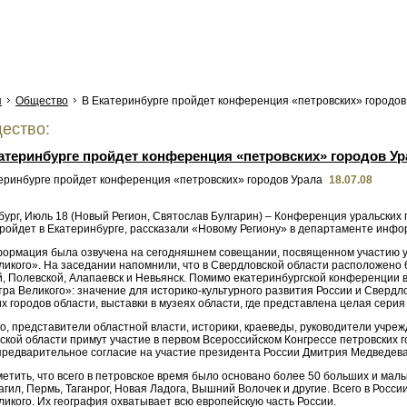
я
Общество
В Екатеринбурге пройдет конференция «петровских» городов
ество:
атеринбурге пройдет конференция «петровских» городов Ур
18.07.08
бург, Июль 18 (Новый Регион, Святослав Булгарин) – Конференция уральских
 пройдет в Екатеринбурге, рассказали «Новому Региону» в департаменте инф
формация была озвучена на сегодняшнем совещании, посвященном участию у
икого». На заседании напомнили, что в Свердловской области расположено 6 
, Полевской, Алапаевск и Невьянск. Помимо екатеринбургской конференции в
ра Великого»: значение для историко-культурного развития России и Свердл
х городов области, выставки в музеях области, где представлена целая сер
о, представители областной власти, историки, краеведы, руководители учреж
кой области примут участие в первом Всероссийском Конгрессе петровских г
предварительное согласие на участие президента России Дмитрия Медведев
етить, что всего в петровское время было основано более 50 больших и малых
гил, Пермь, Таганрог, Новая Ладога, Вышний Волочек и другие. Всего в Росс
икого. Их география охватывает всю европейскую часть России.