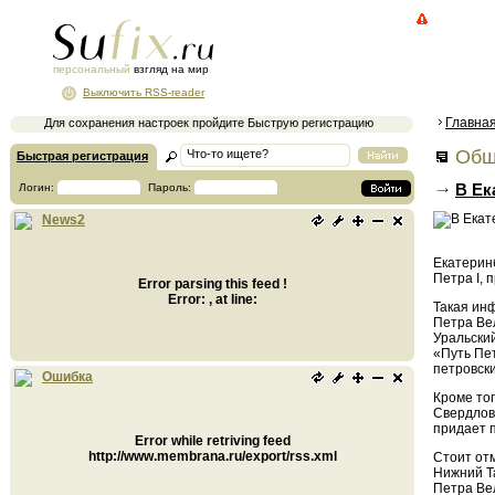
персональный
взгляд на мир
Выключить RSS-reader
Главна
Для сохранения настроек пройдите Быструю регистрацию
Общ
Быстрая регистрация
В Ек
Логин:
Пароль:
News2
Екатерин
Петра I,
Error parsing this feed !
Error: , at line:
Такая ин
Петра Вел
Уральский
«Путь Пет
петровски
Ошибка
Кроме тог
Свердловс
придает 
Error while retriving feed
http://www.membrana.ru/export/rss.xml
Стоит отм
Нижний Та
Петра Вел