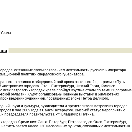
 Урала
ала
 городов, обязанных своим появлением деятельности русского императора
ормационной политики свердловского губернатора.
ральского региона в общероссийской просветительской программе «Путь
«петровских городов». Это – Екатеринбург, Нижний Тагил, Каменск-
о всех петровских городах Урала пройдут круглые столы по теме «Программа
овской области», будут организованы книжные выставки в библиотеках
ия произведений художников, посвященных эпохе Петра Великого.
дений науки и культуры, руководители и представители петровских городов
ородов в мае 2009 года в Санкт-Петербурге. Высокий статус мероприятию
а и председателя правительства РФ Владимира Путина.
 городов. Среди них: Санкт-Петербург, Петрозаводск, Омск, Екатеринбург,
ии насчитывается более 120 населенных пунктов, связанных с деятельностью