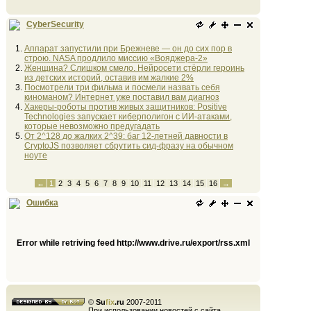
CyberSecurity
Аппарат запустили при Брежневе — он до сих пор в
строю. NASA продлило миссию «Вояджера-2»
Женщина? Слишком смело. Нейросети стёрли героинь
из детских историй, оставив им жалкие 2%
Посмотрели три фильма и посмели назвать себя
киноманом? Интернет уже поставил вам диагноз
Хакеры-роботы против живых защитников: Positive
Technologies запускает киберполигон с ИИ-атаками,
которые невозможно предугадать
От 2^128 до жалких 2^39: баг 12-летней давности в
CryptoJS позволяет сбрутить сид-фразу на обычном
ноуте
←
1
2
3
4
5
6
7
8
9
10
11
12
13
14
15
16
→
Ошибка
Error while retriving feed http://www.drive.ru/export/rss.xml
©
Su
fix
.ru
2007-2011
При использовании новостей с сайта,