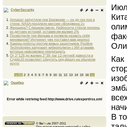
Июл
CyberSecurity
Кит
Аппарат запустили при Брежневе — он до сих пор в
строю. NASA продлило миссию «Вояджера-2»
оли
Женщина? Слишком смело. Нейросети стёрли героинь
из детских историй, оставив им жалкие 2%
фак
Посмотрели три фильма и посмели назвать себя
киноманом? Интернет уже поставил вам диагноз
Оли
Хакеры-роботы против живых защитников: Positive
Technologies запускает киберполигон с ИИ-атаками,
которые невозможно предугадать
От 2^128 до жалких 2^39: баг 12-летней давности в
Как
CryptoJS позволяет сбрутить сид-фразу на обычном
ноуте
сто
←
1
2
3
4
5
6
7
8
9
10
11
12
13
14
15
16
→
изо
Ошибка
эмб
все
Error while retriving feed http://www.drive.ru/export/rss.xml
нач
В т
©
Su
fix
.ru
2007-2011
тал
При использовании новостей с сайта,