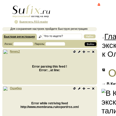
персональный
взгляд на мир
Выключить RSS-reader
Для сохранения настроек пройдите Быструю регистрацию
Гл
Быстрая регистрация
экс
Логин:
Пароль:
к О
News2
Error parsing this feed !
О
Error: , at line:
В Ки
Олимп
Ошибка
Error while retriving feed
http://www.membrana.ru/export/rss.xml