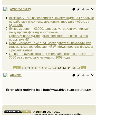
CyberSecurity
Включил VPN и расслабился? Почему подмена IP больше
не работает и как легко деанонимизировать любого за
один клик
Лучшему вору — €3000: фишеры устроили турнирную
гонку против французского банка
OpenAI украла чужие доказательства… и назвала это
прорывом ИИ
Переименовать .exe в .txt. Исследователи показали, как
взломать сервер обновлений Windows простым фокусом
с расширением
Открытая библиотека egg увеличила скорость расчетов в
3000 раз с помощью метода из 2009 года
←
1
2
3
4
5
6
7
8
9
10
11
12
13
14
15
16
→
Ошибка
Error while retriving feed http://www.drive.ru/export/rss.xml
©
Su
fix
.ru
2007-2011
При использовании новостей с сайта,