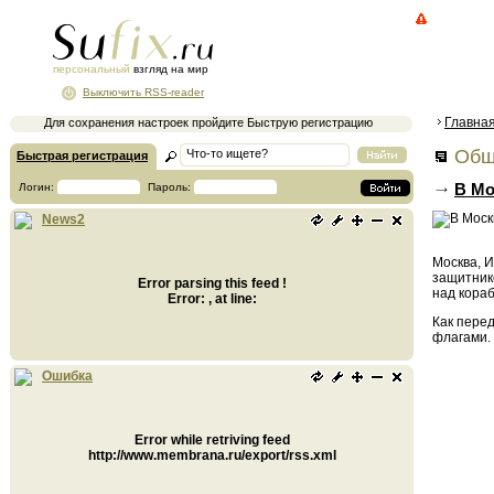
персональный
взгляд на мир
Выключить RSS-reader
Главна
Для сохранения настроек пройдите Быструю регистрацию
Общ
Быстрая регистрация
В Мо
Логин:
Пароль:
News2
Москва, И
защитник
Error parsing this feed !
над кораб
Error: , at line:
Как пере
флагами. 
Ошибка
Error while retriving feed
http://www.membrana.ru/export/rss.xml