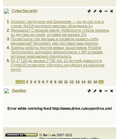
CyberSecurity
Аппарат запустили при Брежневе — он до сих пор в
строю. NASA продлило миссию «Вояджера-2»
Женщина? Слишком смело. Нейросети стёрли героинь
из детских историй, оставив им жалкие 2%
Посмотрели три фильма и посмели назвать себя
киноманом? Интернет уже поставил вам диагноз
Хакеры-роботы против живых защитников: Positive
Technologies запускает киберполигон с ИИ-атаками,
которые невозможно предугадать
От 2^128 до жалких 2^39: баг 12-летней давности в
CryptoJS позволяет сбрутить сид-фразу на обычном
ноуте
←
1
2
3
4
5
6
7
8
9
10
11
12
13
14
15
16
→
Ошибка
Error while retriving feed http://www.drive.ru/export/rss.xml
©
Su
fix
.ru
2007-2011
При использовании новостей с сайта,