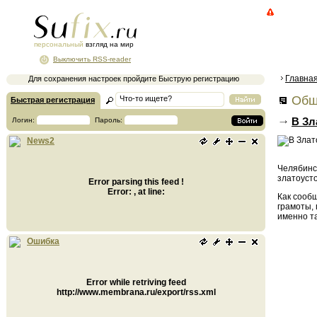
персональный
взгляд на мир
Выключить RSS-reader
Главна
Для сохранения настроек пройдите Быструю регистрацию
Общ
Быстрая регистрация
В Зл
Логин:
Пароль:
News2
Челябинск
златоусто
Error parsing this feed !
Error: , at line:
Как сооб
грамоты,
именно та
Ошибка
Error while retriving feed
http://www.membrana.ru/export/rss.xml