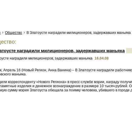
я
Общество
В Златоусте наградили милиционеров, задержавших маньяка
ество:
атоусте наградили милиционеров, задержавших маньяка
16.04.08
, Апрель 16 (Новый Регион, Анна Ванина) – В Златоусте наградили работник
вского маньяка.
щили корреспонденту «Нового Региона» в пресс-службе мэрии, награду получ
 памятные изделия и денежное вознаграждение в размере 10 тысяч рублей. О
кую сумму мэрия Златоуста обещала за поимку человека, убившего в городе 