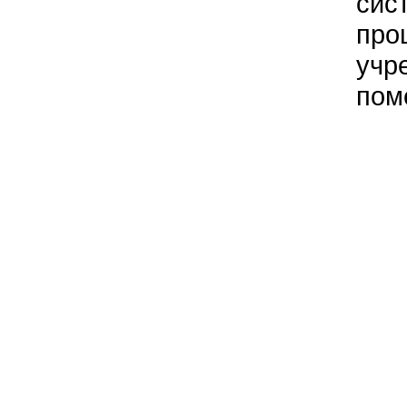
сис
про
учр
пом