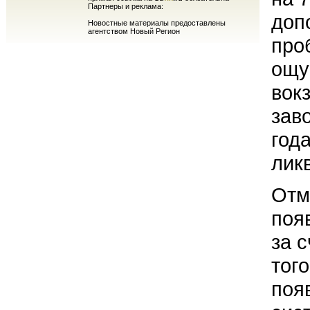
Партнеры и реклама:
доп
Новостные материалы предоставлены
агентством Новый Регион
про
ощу
вок
зав
год
лик
Отм
поя
за 
тог
поя