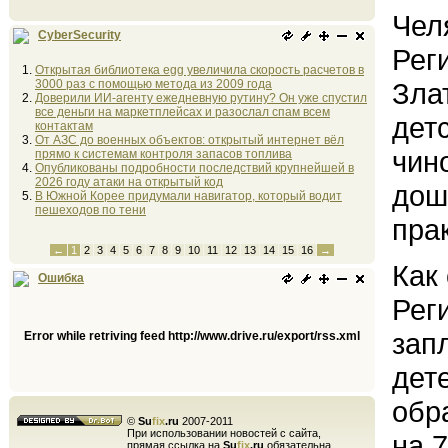
Чел
CyberSecurity
Рег
Открытая библиотека egg увеличила скорость расчетов в
3000 раз с помощью метода из 2009 года
Зла
Доверили ИИ-агенту ежедневную рутину? Он уже спустил
все деньги на маркетплейсах и разослал спам всем
дет
контактам
От АЗС до военных объектов: открытый интернет вёл
чин
прямо к системам контроля запасов топлива
Опубликованы подробности последствий крупнейшей в
2026 году атаки на открытый код
дош
В Южной Корее придумали навигатор, который водит
пешеходов по тени
пра
←
1
2
3
4
5
6
7
8
9
10
11
12
13
14
15
16
→
Как
Ошибка
Рег
зап
Error while retriving feed http://www.drive.ru/export/rss.xml
дет
обр
©
Su
fix
.ru
2007-2011
При использовании новостей с сайта,
на 
прямая ссылка на
Su
fix
.ru
обязательна