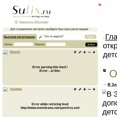
персональный
взгляд на мир
Выключить RSS-reader
Для сохранения настроек пройдите Быструю регистрацию
Гл
Быстрая регистрация
отк
Логин:
Пароль:
дет
News2
Error parsing this feed !
О
Error: , at line:
В Зл
Ошибка
Error while retriving feed
http://www.membrana.ru/export/rss.xml