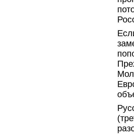
пот
Рос
Если
зам
поп
Пре
Мол
Евр
объ
Рус
(тр
раз