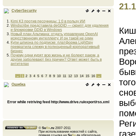
21.1
CyberSecurity
Kimi K3 против песочницы: 1:0 в пользу ИИ
Windscribe представила deGDID — скрипт для удаления
Киш
и блокировки GDID в Windows
Новый план Альтмана: отдать управление OpenAI
Але
искусственному интеллекту. И он такой не один
Купи шпиона по подписке: платформа LightSpy
превратила слежку в полноценный корпоративный
пре
бизнес
Почему одни курят всю жизнь и не болеют раком, а
Вор
другие заболевают без причин? Ответ может быть в
антителах
быв
←
1
2
3
4
5
6
7
8
9
10
11
12
13
14
15
16
→
тог
Ошибка
сно
выб
Error while retriving feed http://www.drive.ru/export/rss.xml
пом
Рег
©
Su
fix
.ru
2007-2011
газе
При использовании новостей с сайта,
прямая ссылка на
Su
fix
.ru
обязательна