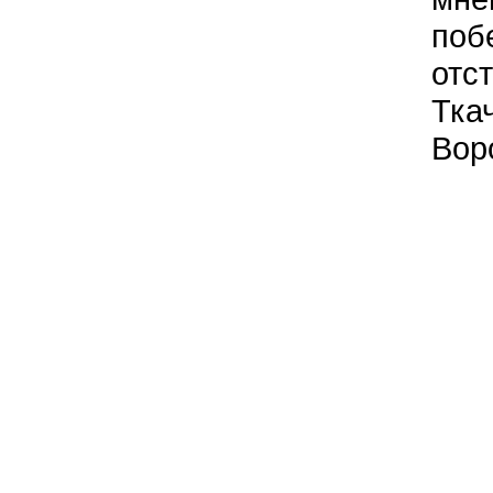
поб
отс
Тка
Вор