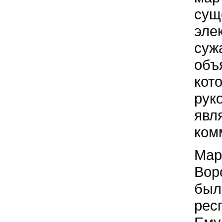
сущ
эле
суж
объ
кот
рук
явл
ком
Мар
Вор
был
рес