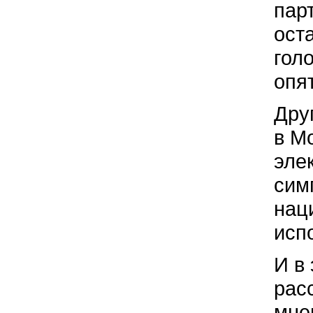
пар
ост
гол
опя
Дру
в М
эле
сим
нац
исп
И в 
рас
мне