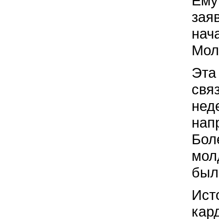
Ему
зая
нач
Мол
Эта
свя
нед
нап
Бол
мол
был
Ист
кар