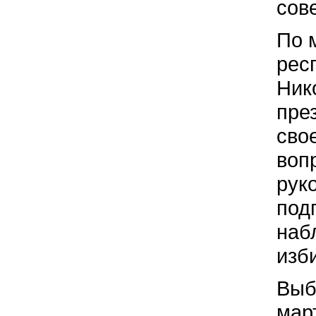
сов
По 
рес
Ник
пре
сво
воп
рук
под
наб
изб
Выб
март