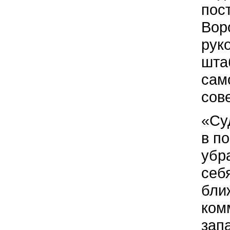
пос
Вор
рук
шта
сам
сов
«Су
в п
убр
себ
бли
ком
зап