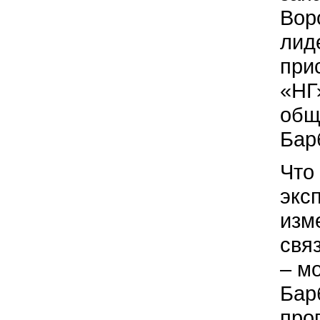
Вор
лид
при
«НГ
общ
Бар
Что
экс
изм
свя
– м
Бар
про