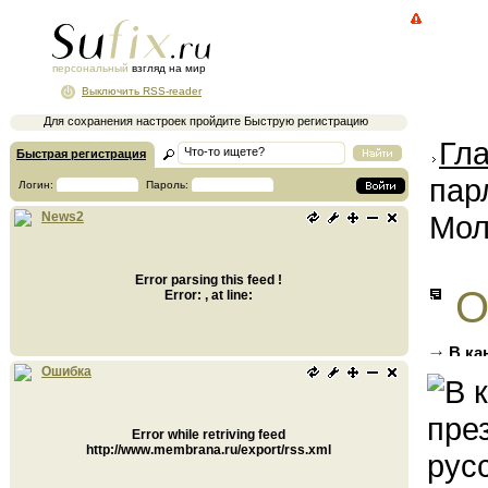
персональный
взгляд на мир
Выключить RSS-reader
Для сохранения настроек пройдите Быструю регистрацию
Гл
Быстрая регистрация
пар
Логин:
Пароль:
Мол
News2
Error parsing this feed !
О
Error: , at line:
В ка
русску
Ошибка
Error while retriving feed
http://www.membrana.ru/export/rss.xml