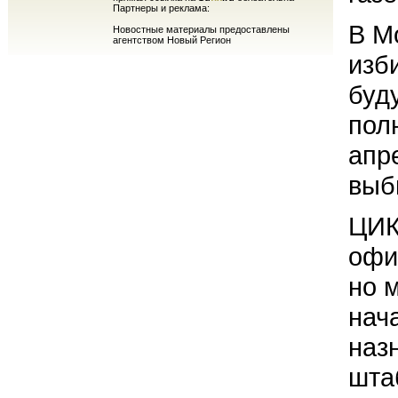
Партнеры и реклама:
В М
Новостные материалы предоставлены
агентством Новый Регион
изб
буд
пол
апр
выб
ЦИК
офи
но 
нач
наз
шта