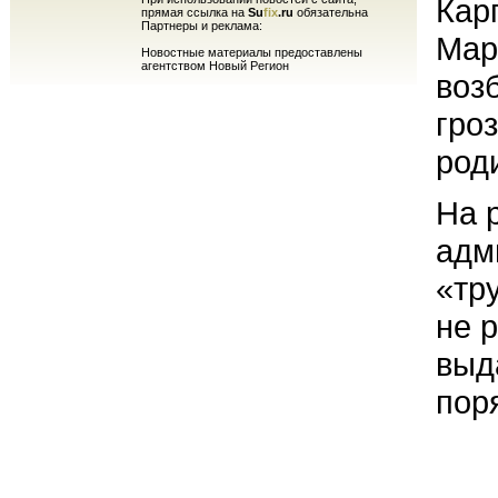
Кар
прямая ссылка на
Su
fix
.ru
обязательна
Партнеры и реклама:
Мар
Новостные материалы предоставлены
агентством Новый Регион
воз
гро
род
На 
адм
«тр
не 
выд
пор