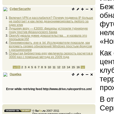
Беж
CyberSecurity
обн
Включил VPN и расслабился? Почему подмена IP больше
не работает и как легко деанонимизировать любого за
фут
один клик
Лучшему вору — €3000: фишеры устроили турнирную
нел
гонку против французского банка
OpenAI украла чужие доказательства… и назвала это
«Но
прорывом ИИ
Переименовать .exe в .txt. Исследователи показали, как
взломать сервер обновлений Windows простым фокусом
с расширением
Как
Открытая библиотека egg увеличила скорость расчетов в
3000 раз с помощью метода из 2009 года
цен
←
1
2
3
4
5
6
7
8
9
10
11
12
13
14
15
16
→
клу
Ошибка
тер
про
Error while retriving feed http://www.drive.ru/export/rss.xml
В о
Сер
©
Su
fix
.ru
2007-2011
При использовании новостей с сайта,