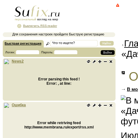
персональный
взгляд на мир
Выключить RSS-reader
Для сохранения настроек пройдите Быструю регистрацию
Гл
Быстрая регистрация
«Да
Логин:
Пароль:
News2
О
Error parsing this feed !
Error: , at line:
В мо
Ошибка
Error while retriving feed
http://www.membrana.ru/export/rss.xml
Июл