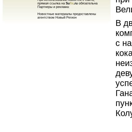
прямая ссылка на
Su
fix
.ru
обязательна
Вел
Партнеры и реклама:
Новостные материалы предоставлены
агентством Новый Регион
В д
ком
с н
кок
неи
дев
усп
Ган
пун
Кол