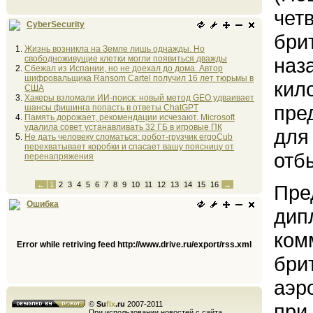
чет
CyberSecurity
бри
Жизнь возникла на Земле лишь однажды. Но
свободноживущие клетки могли появиться дважды
наз
Сбежал из Испании, но не доехал до дома. Автор
шифровальщика Ransom Cartel получил 16 лет тюрьмы в
кил
США
Хакеры взломали ИИ-поиск: новый метод GEO удваивает
пре
шансы фишинга попасть в ответы ChatGPT
Память дорожает, рекомендации исчезают. Microsoft
удалила совет устанавливать 32 ГБ в игровые ПК
для
Не дать человеку сломаться: робот-грузчик ergoCub
перехватывает коробки и спасает вашу поясницу от
отб
перенапряжения
←
1
2
3
4
5
6
7
8
9
10
11
12
13
14
15
16
→
Пре
Ошибка
дип
ком
Error while retriving feed http://www.drive.ru/export/rss.xml
бри
аэр
©
Su
fix
.ru
2007-2011
при
При использовании новостей с сайта,