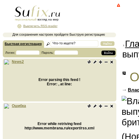
персональный
взгляд на мир
Выключить RSS-reader
Для сохранения настроек пройдите Быструю регистрацию
Гл
Быстрая регистрация
вып
Логин:
Пароль:
News2
О
Error parsing this feed !
Error: , at line:
Влас
Ошибка
Error while retriving feed
http://www.membrana.ru/export/rss.xml
(Но