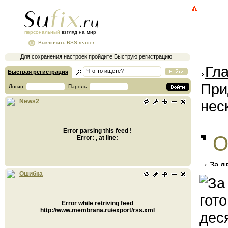
персональный
взгляд на мир
Выключить RSS-reader
Для сохранения настроек пройдите Быструю регистрацию
Гл
Быстрая регистрация
При
Логин:
Пароль:
нес
News2
Error parsing this feed !
О
Error: , at line:
За д
предпр
Ошибка
Error while retriving feed
http://www.membrana.ru/export/rss.xml