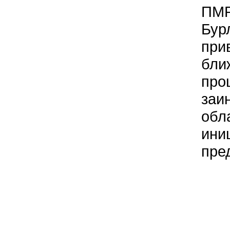
ПМР
Бур
при
бли
про
заи
обл
ини
пре