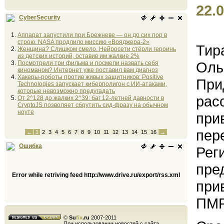
22.0
CyberSecurity
Аппарат запустили при Брежневе — он до сих пор в
строю. NASA продлило миссию «Вояджера-2»
Тир
Женщина? Слишком смело. Нейросети стёрли героинь
из детских историй, оставив им жалкие 2%
Оль
Посмотрели три фильма и посмели назвать себя
киноманом? Интернет уже поставил вам диагноз
Хакеры-роботы против живых защитников: Positive
При
Technologies запускает киберполигон с ИИ-атаками,
которые невозможно предугадать
рас
От 2^128 до жалких 2^39: баг 12-летней давности в
CryptoJS позволяет сбрутить сид-фразу на обычном
ноуте
при
пер
←
1
2
3
4
5
6
7
8
9
10
11
12
13
14
15
16
→
Ошибка
Рег
пре
Error while retriving feed http://www.drive.ru/export/rss.xml
при
ПМР
©
Su
fix
.ru
2007-2011
При использовании новостей с сайта,