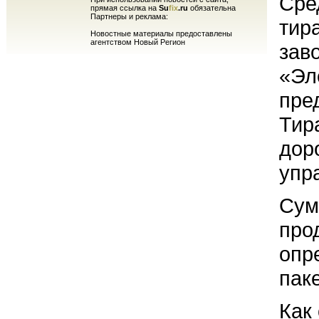
Сре
прямая ссылка на
Su
fix
.ru
обязательна
Партнеры и реклама:
тир
Новостные материалы предоставлены
агентством Новый Регион
зав
«Эл
пре
Тир
дор
упр
Сум
про
опр
пак
Как