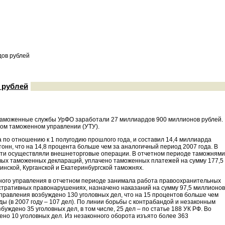
дов рублей
 рублей
а таможенные службы УрФО заработали 27 миллиардов 900 миллионов рублей.
ком таможенном управлении (УТУ).
 по отношению к 1 полугодию прошлого года, и составил 14,4 миллиарда
онн, что на 14,8 процента больше чем за аналогичный период 2007 года. В
ости осуществляли внешнеторговые операции. В отчетном периоде таможнями
ых таможенных деклараций, уплачено таможенных платежей на сумму 177,5
нской, Курганской и Екатеринбургской таможнях.
ного управления в отчетном периоде занимала работа правоохранительных
истративных правонарушениях, назначено наказаний на сумму 97,5 миллионов
правления возбуждено 130 уголовных дел, что на 15 процентов больше чем
ды (в 2007 году – 107 дел). По линии борьбы с контрабандой и незаконным
ждено 35 уголовных дел, в том числе, 25 дел – по статье 188 УК РФ. Во
но 10 уголовных дел. Из незаконного оборота изъято более 363