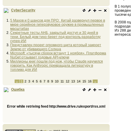
В 1 полу
CyberSecurity
проведен
тысячи е
5 Махов и 0 шансов для ПРО: Китай развернул первое в
В 2008 г
мире серийное гиперзвуковое оружие в промышленных
подразде
масштабах
Из 288 де
Секретные тесты АНБ, закрытый доступ и 30 дней в
интереса
тени. Белый дом тихо берет под контроль разработку
супер-ИИ
Представлен проект огромного щита который закроет
Землю от убивающего Солнца
Microsoft: «тысячи сборок встанут 1 ноября». Платформа
NuGet отзывает годовые API-ключи
Миллионы книг пошли под нож, чтобы Claude научился
говорить. Как Anthropic превращала литературу в
топливо для ИИ
←
1
2
3
4
5
6
7
8
9
10
11
12
13
14
15
16
→
Ошибка
Error while retriving feed http://www.drive.ru/export/rss.xml