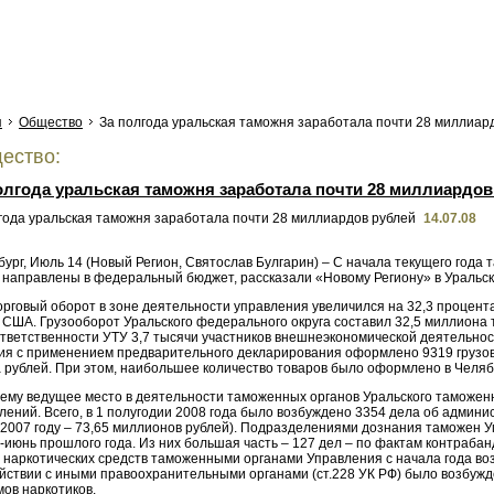
я
Общество
За полгода уральская таможня заработала почти 28 миллиар
ество:
олгода уральская таможня заработала почти 28 миллиардов
14.07.08
бург, Июль 14 (Новый Регион, Святослав Булгарин) – С начала текущего год
 направлены в федеральный бюджет, рассказали «Новому Региону» в Уральс
рговый оборот в зоне деятельности управления увеличился на 32,3 процента
США. Грузооборот Уральского федерального округа составил 32,5 миллиона т
ответственности УТУ 3,7 тысячи участников внешнеэкономической деятельн
ия с применением предварительного декларирования оформлено 9319 грузов
 рублей. При этом, наибольшее количество товаров было оформлено в Челяби
ему ведущее место в деятельности таможенных органов Уральского таможен
лений. Всего, в 1 полугодии 2008 года было возбуждено 3354 дела об админ
 2007 году – 73,65 миллионов рублей). Подразделениями дознания таможен У
-июнь прошлого года. Из них большая часть – 127 дел – по фактам контрабан
наркотических средств таможенными органами Управления с начала года возбу
йствии с иными правоохранительными органами (ст.228 УК РФ) было возбужде
ов наркотиков.