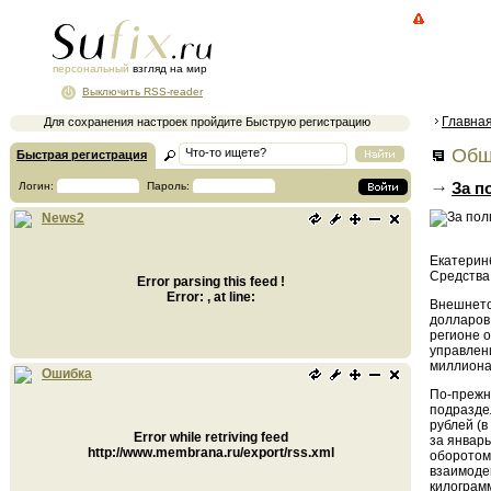
персональный
взгляд на мир
Выключить RSS-reader
Главна
Для сохранения настроек пройдите Быструю регистрацию
Общ
Быстрая регистрация
За п
Логин:
Пароль:
News2
Екатерин
Средства
Error parsing this feed !
Error: , at line:
Внешнето
долларов 
регионе 
управлен
миллиона
Ошибка
По-прежн
подразде
рублей (в
Error while retriving feed
за январь
http://www.membrana.ru/export/rss.xml
оборотом 
взаимоде
килограмм