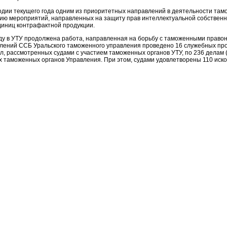
годии текущего года одним из приоритетных направлений в деятельности там
ию мероприятий, направленных на защиту прав интеллектуальной собственно
диниц контрафактной продукции.
оду в УТУ продолжена работа, направленная на борьбу с таможенными правон
лений ССБ Уральского таможенного управления проведено 16 служебных про
л, рассмотренных судами с участием таможенных органов УТУ, по 236 делам 
х таможенных органов Управления. При этом, судами удовлетворены 110 иско