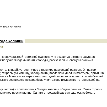
и года колонии
года колонии
.08
– Первоуральский городской суд накануне осудил 31-летнего Эдуарда
к получил 3 года лишения свободы, рассказали «Новому Региону» в
жительницей, устроил у нее в квартире настоящий разгром. Он ножом
, стиральную машину, холодильник, после чего ушел из квартиры, причинив
лась в Магасумове через несколько дней, и он опять пошел к своей бывшей
езультате возникшего пожара было уничтожено имущество потерпевшей на
ущества) и приговорили к 3 годам колонии общего режима. Столь строгий
алогичное преступление. Однако в прошлый раз ему удалось избежать