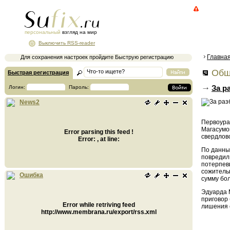
персональный
взгляд на мир
Выключить RSS-reader
Главна
Для сохранения настроек пройдите Быструю регистрацию
Общ
Быстрая регистрация
За р
Логин:
Пароль:
News2
Первоурал
Магасумо
Error parsing this feed !
свердлов
Error: , at line:
По данным
повредил 
потерпевш
сожитель
Ошибка
сумму бол
Эдуарда 
приговор
Error while retriving feed
лишения 
http://www.membrana.ru/export/rss.xml