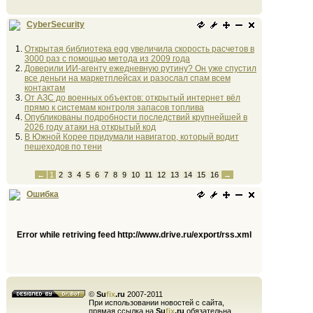
CyberSecurity
Открытая библиотека egg увеличила скорость расчетов в
3000 раз с помощью метода из 2009 года
Доверили ИИ-агенту ежедневную рутину? Он уже спустил
все деньги на маркетплейсах и разослал спам всем
контактам
От АЗС до военных объектов: открытый интернет вёл
прямо к системам контроля запасов топлива
Опубликованы подробности последствий крупнейшей в
2026 году атаки на открытый код
В Южной Корее придумали навигатор, который водит
пешеходов по тени
←
1
2
3
4
5
6
7
8
9
10
11
12
13
14
15
16
→
Ошибка
Error while retriving feed http://www.drive.ru/export/rss.xml
©
Su
fix
.ru
2007-2011
При использовании новостей с сайта,
прямая ссылка на
Su
fix
.ru
обязательна