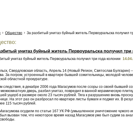
я
Общество
За разбитый унитаз буйный житель Первоуральска получил тр
ество:
азбитый унитаз буйный житель Первоуральска получил три 
14.04
ьск, Свердловская область, Апрель 14 (Новый Регион, Святослав Булгарин) 
ва. За погром, устроенный в квартире бывшей сожительницы, молодой челове
ской областной прокуратуре.
 следствия, в декабре 2006 года Магасумов после ссоры со своей бывшей со
межкомнатную дверь, разбил унитаз, повредил в ванной керамическую плитку
ей ущерб в размере около 23 тысяч рублей. Тяга к разрушению вновь просну
нице. На этот раз он разбросал по квартире листы бумаги и поджег их. В р
ее 115 тысяч рублей.
Магасумова осудили по статье 167 УК РФ (умышленное уничтожение чужого им
 был вызван тем, что некоторое время назад Магасумов уже был судим за ан
свободы.