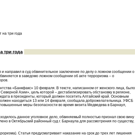
 на три года
а три года
ил и направил в суд обвинительное заключение по делу о ложном сообщении о
обвиняется в заведомо ложном сообщении об акте терроризма – о
оров.
тства «Банкфакс» 10 февраля. В тексте, написанном от женского лица, было
Северной Азии», цель которой – дестабилизировать обстановку в регионе,
идата в президенты, который должен посетить Алтайский край. Основным
 должен находиться 13 или 14 февраля, сообщала доброжелательница. УФСБ
 повышенные меры безопасности во время визита Медведева в Барнаул,
аходилось данное уголовное дело, обвиняемый полностью признал свою вину
ено в Октябрьский районный суд г. Барнаула для рассмотрения по существу,
рроризма). Статья предусматривает наказание на срок до трех лет лишения