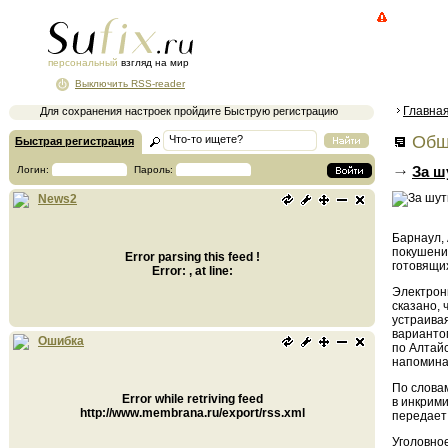
персональный
взгляд на мир
Выключить RSS-reader
Главна
Для сохранения настроек пройдите Быструю регистрацию
Общ
Быстрая регистрация
За ш
Логин:
Пароль:
News2
Барнаул, 
покушени
Error parsing this feed !
готовящих
Error: , at line:
Электронн
сказано, 
устраива
варианто
Ошибка
по Алтай
напомина
По слова
Error while retriving feed
в инкрим
http://www.membrana.ru/export/rss.xml
передает
Уголовно