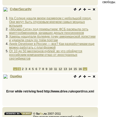
свободы.
CyberSecurity
На Солнце нашли вихри размером с небольшой город.
Они могут быть спусковым крючком самых мощных
вспышек
«Москва-Сити» под прикрытием: ФСБ раскрыла сеть
криптообменников, качавших деньги пенсионеров
Хакеры нащупали болевую точку американской логистики
и ударили сразу по трём портам
Apple Developer в России — все? Как разработчикам еще
можно работать с платформой
От 10 до 50 миллионов рублей: во что обойдется
российским компаниям отказ от иностранных
сертификатов
←
1
2
3
4
5
6
7
8
9
10
11
12
13
14
15
16
→
Ошибка
Error while retriving feed http://www.drive.ru/export/rss.xml
©
Su
fix
.ru
2007-2011
При использовании новостей с сайта,