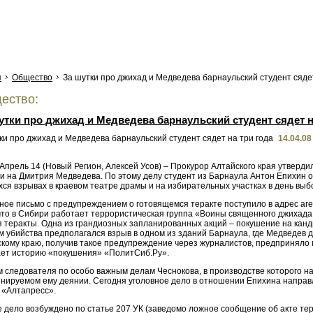
я
Общество
За шутки про джихад и Медведева барнаульский студент сядет
ество:
утки про джихад и Медведева барнаульский студент сядет н
14.04.08
Апрель 14 (Новый Регион, Алексей Усов) – Прокурор Алтайского края утверд
и на Дмитрия Медведева. По этому делу студент из Барнаула Антон Епихин 
ся взрывах в краевом театре драмы и на избирательных участках в день выб
ое письмо с предупреждением о готовящемся теракте поступило в адрес аген
что в Сибири работает террористическая группа «Воины священного джихада 
я теракты. Одна из грандиозных запланированных акций – покушение на канд
м убийства предполагался взрыв в одном из зданий Барнаула, где Медведев
скому краю, получив такое предупреждение через журналистов, предприняло
ет историю «покушения» «ПолитСиб.Ру».
м следователя по особо важным делам Чеснокова, в производстве которого н
инируемом ему деянии. Сегодня уголовное дело в отношении Епихина направл
 «Алтапресс».
е дело возбуждено по статье 207 УК (заведомо ложное сообщение об акте те