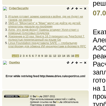
CyberSecurity
07.0
Италия готовит армию хакеров к войне, где не будет ни
танков, ни окопов
SMS от "ВКонтакте" и "Макс" могут не дойти до детей:
операторы указали на проблему
Ека
Алло, это хедж-фонд? Хакеры атакуют Уолл-стрит с
помощью голосовых подделок
Ускорение в 10 раз: Next.js 16.3 перешел на TypeScript 7,
Але
полностью переписанный на языке Go
Linux Foundation представила SAFE — глобальную
АЭС
платформу для обмена ИИ-инцидентами в формате RFC
реа
←
1
2
3
4
5
6
7
8
9
10
11
12
13
14
15
16
→
Рас
Ошибка
зап
Error while retriving feed http://www.drive.ru/export/rss.xml
гот
на 
про
©
Su
fix
.ru
2007-2011
При использовании новостей с сайта,
тур
прямая ссылка на
Su
fix
.ru
обязательна
Партнеры и реклама: