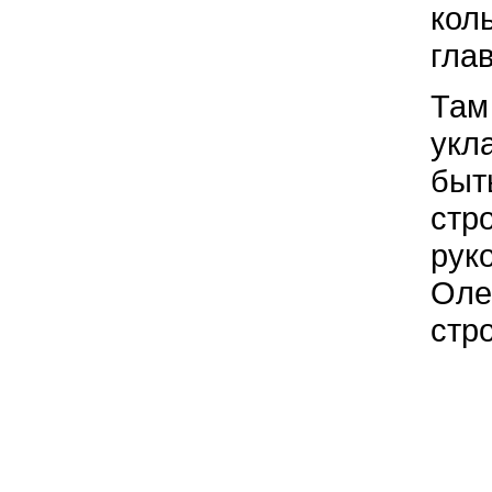
кол
глав
Там
укл
быть
стр
рук
Оле
стр