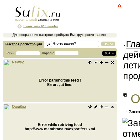
персональный
взгляд на мир
Выключить RSS-reader
Для сохранения настроек пройдите Быструю регистрацию
Гл
Быстрая регистрация
дей
Логин:
Пароль:
лет
News2
про
Error parsing this feed !
Error: , at line:
О
Ошибка
Завт
эксплу
Error while retriving feed
http://www.membrana.ru/export/rss.xml