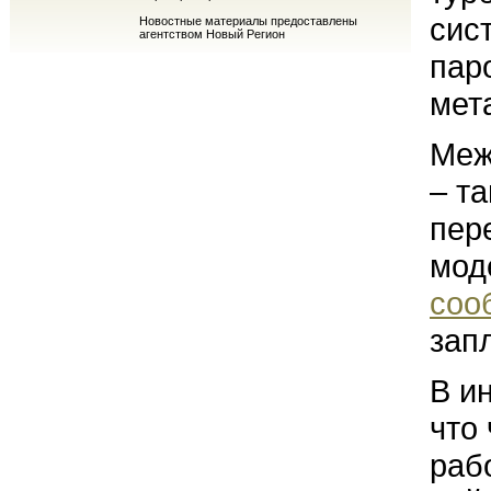
сис
Новостные материалы предоставлены
агентством Новый Регион
пар
мет
Меж
– т
пер
мод
соо
зап
В и
что
раб