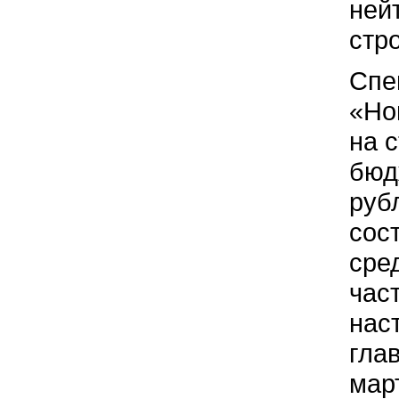
ней
стр
Спе
«Но
на 
бюд
руб
сос
сре
час
нас
гла
мар