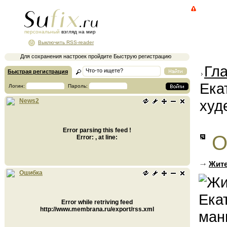
персональный
взгляд на мир
Выключить RSS-reader
Для сохранения настроек пройдите Быструю регистрацию
Гл
Быстрая регистрация
Ека
Логин:
Пароль:
худ
News2
Error parsing this feed !
О
Error: , at line:
Жите
Ошибка
Error while retriving feed
http://www.membrana.ru/export/rss.xml