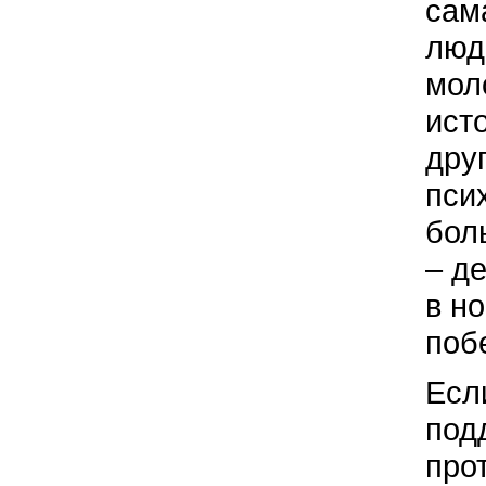
сам
люд
мол
ист
дру
пси
бол
– д
в н
поб
Есл
под
про