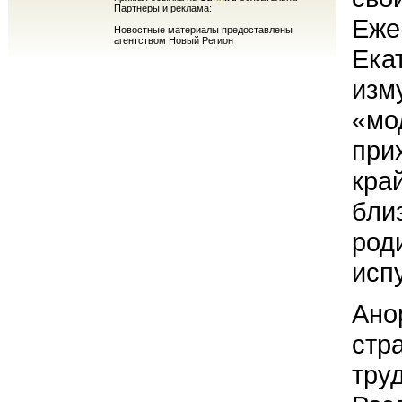
Партнеры и реклама:
Еже
Новостные материалы предоставлены
агентством Новый Регион
Ека
изм
«мо
при
кра
бли
род
исп
Ано
стра
тру