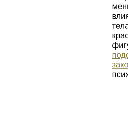
мен
вли
тел
кра
фиг
под
зак
пси