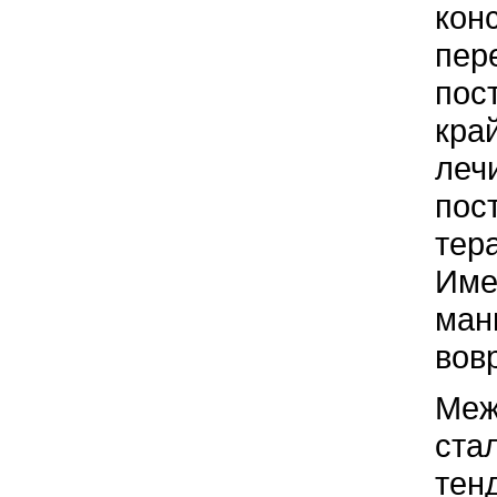
кон
пер
пос
кра
леч
пос
тер
Име
ман
вов
Меж
ста
тен