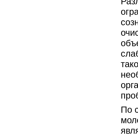
Раз
огр
соз
очи
объ
сла
так
нео
орг
про
По 
мол
явл