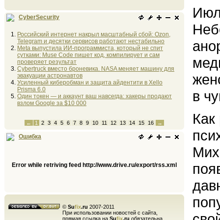
Июл
CyberSecurity
Неб
Российский интернет накрыл масштабный сбой: Ozon,
Telegram и десятки сервисов работают нестабильно
ано
Meta выпустила ИИ-программиста, который не спит
сутками: Muse Code пишет код, компилирует и сам
мед
проверяет результат
Cybertruck вместо броневика. NASA меняет машину для
жен
эвакуации астронавтов
Усиленный киберобман и защита айдентити в Xello
Prisma 6.0
в чу
Один токен — и аккаунт ваш навсегда: хакеры продают
взлом Google за $10 000
Как
←
1
2
3
4
5
6
7
8
9
10
11
12
13
14
15
16
→
пси
Ошибка
Мих
поя
Error while retriving feed http://www.drive.ru/export/rss.xml
давн
поп
©
Su
fix
.ru
2007-2011
При использовании новостей с сайта,
сво
прямая ссылка на
Su
fix
.ru
обязательна