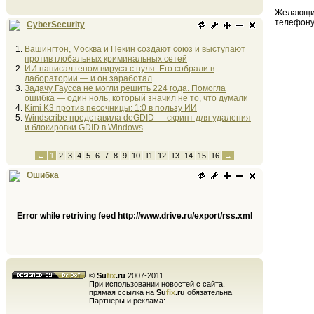
Желающие
телефону
CyberSecurity
Вашингтон, Москва и Пекин создают союз и выступают
против глобальных криминальных сетей
ИИ написал геном вируса с нуля. Его собрали в
лаборатории — и он заработал
Задачу Гаусса не могли решить 224 года. Помогла
ошибка — один ноль, который значил не то, что думали
Kimi K3 против песочницы: 1:0 в пользу ИИ
Windscribe представила deGDID — скрипт для удаления
и блокировки GDID в Windows
←
1
2
3
4
5
6
7
8
9
10
11
12
13
14
15
16
→
Ошибка
Error while retriving feed http://www.drive.ru/export/rss.xml
©
Su
fix
.ru
2007-2011
При использовании новостей с сайта,
прямая ссылка на
Su
fix
.ru
обязательна
Партнеры и реклама: