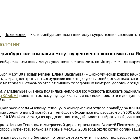
я
Технологии
Екатеринбургские компании могут существенно сэкономить 
ологии:
еринбургские компании могут существенно сэкономить на И
бург, Март 30 (Новый Регион, Елена Васильева) – Экономический кризис наб
ь, сокращают траты на сотрудников (вплоть до увольнений), отказываются от
е материалы, отказываются от лишних телефонных номеров, дорогой аренды,
м, у владельцев бизнеса появилась неплохая возможность избежать радикал
р КАБiNET
вышел на рынок услуг с уникальным по своей простоте и доступн
й цене.
у, как рассказали «Новому Региону» в коммерческом отделе провайдера КАБi
тью соединения в 2 мегабита – он будет обходиться пользователю в 3000 ру
ет 10 Мбит/сек. Исходя из предложения, каждый сможет выбрать свой, учиты
щил «Новому Региону» коммерческий директор компании Алексей Пинженин, ус
прос у клиентов. Только за первые месяцы 2009 года около сотни организац
 видят достаточно большой потенциал этой услуги – прирост пользователей 