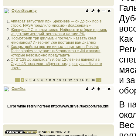
Гал
CyberSecurity
Дуб
Аппарат запустили при Брежневе — он до сих пор в
строю. NASA продлило миссию «Вояджера-2»
вос
Женщина? Слишком смело. Нейросети стёрли героинь
из детских историй, оставив им жалкие 2%
Как
Посмотрели три фильма и посмели назвать себя
киноманом? Интернет уже поставил вам диагноз
Рег
Хакеры-роботы против живых защитников: Positive
Technologies запускает киберполигон с ИИ-атаками,
которые невозможно предугадать
спе
От 2^128 до жалких 2^39: баг 12-летней давности в
CryptoJS позволяет сбрутить сид-фразу на обычном
мяс
ноуте
и з
←
1
2
3
4
5
6
7
8
9
10
11
12
13
14
15
16
→
обо
Ошибка
В н
Error while retriving feed http://www.drive.ru/export/rss.xml
око
Вес 
©
Su
fix
.ru
2007-2011
пол
При использовании новостей с сайта,