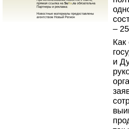
прямая ссылка на
Su
fix
.ru
обязательна
одн
Партнеры и реклама:
Новостные материалы предоставлены
сос
агентством Новый Регион
– 25
Как
гос
и Д
рук
орг
зая
сот
выи
про