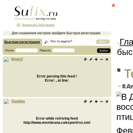
персональный
взгляд на мир
Выключить RSS-reader
Для сохранения настроек пройдите Быструю регистрацию
Гл
Быстрая регистрация
быс
Логин:
Пароль:
News2
Т
Error parsing this feed !
Error: , at line:
В Ду
Ошибка
Error while retriving feed
http://www.membrana.ru/export/rss.xml
Фев