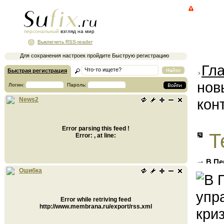
персональный
взгляд на мир
Выключить RSS-reader
Для сохранения настроек пройдите Быструю регистрацию
Гл
Быстрая регистрация
нов
Логин:
Пароль:
кон
News2
Error parsing this feed !
Т
Error: , at line:
В Пе
кризис
Ошибка
Error while retriving feed
http://www.membrana.ru/export/rss.xml