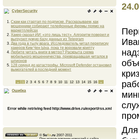
24.0
CyberSecurity
Скам как стартап по подписке. Рассказываем, как
мошенники собирают телефонные фермы прямо на
Пер
маркетплейсах
Хакер сказал ИИ: «это лишь тест». Алгоритм поверил и
Ива
выгрузил чужую базу данных из Telegram
Два года в тылу врага. Исследователь читал переписку
хакеров Ким Чен Ына, пока те воровали крипту
над
Любите читать книги в метро? Раскрыта схема
мобильного мошенничества, превращавшая читалок в
объ
шпионов
128 секунд до катастрофы. Microsoft Defender остановил
вымогателей в последний момент
кри
раб
←
1
2
3
4
5
6
7
8
9
10
11
12
13
14
15
16
→
Ошибка
мин
слу
Error while retriving feed http://www.drive.ru/export/rss.xml
про
Для
©
Su
fix
.ru
2007-2011
При использовании новостей с сайта,