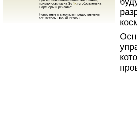
буд
прямая ссылка на
Su
fix
.ru
обязательна
Партнеры и реклама:
раз
Новостные материалы предоставлены
агентством Новый Регион
кос
Осн
упр
кот
про