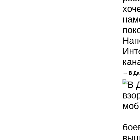
хоч
нам
пок
Нап
Инт
кан
В Да
бое
выш