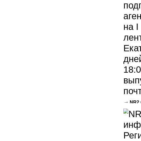
под
аге
на 
лен
Ека
дней
18:
вып
почт
NR2.
Размещ