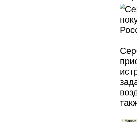
Сер
при
ист
зад
воз
такж
↑ Наверх