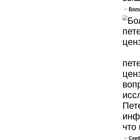
Боль
пет
цен
воп
исс
Пет
инф
что
Серб