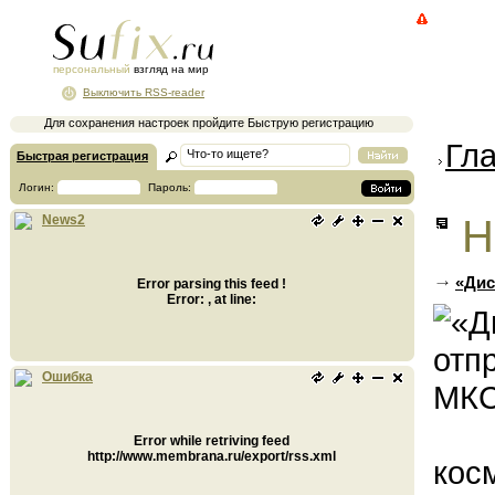
персональный
взгляд на мир
Выключить RSS-reader
Для сохранения настроек пройдите Быструю регистрацию
Гл
Быстрая регистрация
Логин:
Пароль:
Н
News2
«Дис
Error parsing this feed !
Error: , at line:
Ошибка
Error while retriving feed
http://www.membrana.ru/export/rss.xml
кос