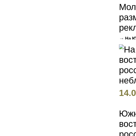
Мол
раз
рек
На Ю
которо
14.0
Южн
вос
рос