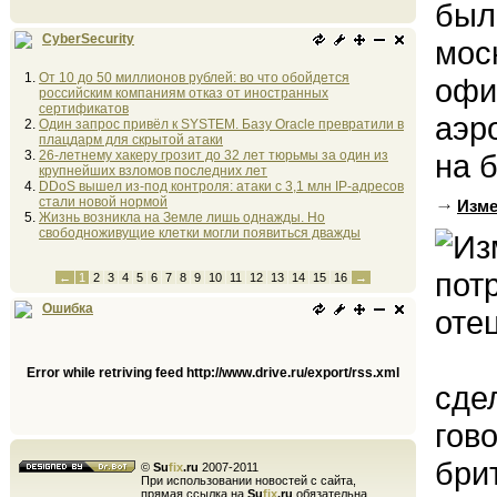
был
CyberSecurity
мос
От 10 до 50 миллионов рублей: во что обойдется
офи
российским компаниям отказ от иностранных
сертификатов
аэр
Один запрос привёл к SYSTEM. Базу Oracle превратили в
плацдарм для скрытой атаки
26-летнему хакеру грозит до 32 лет тюрьмы за один из
на 
крупнейших взломов последних лет
DDoS вышел из-под контроля: атаки с 3,1 млн IP-адресов
стали новой нормой
Изме
Жизнь возникла на Земле лишь однажды. Но
свободноживущие клетки могли появиться дважды
←
1
2
3
4
5
6
7
8
9
10
11
12
13
14
15
16
→
Ошибка
Error while retriving feed http://www.drive.ru/export/rss.xml
сде
гов
бри
©
Su
fix
.ru
2007-2011
При использовании новостей с сайта,
прямая ссылка на
Su
fix
.ru
обязательна