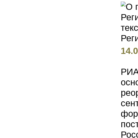
тексто
14.0
РИА
осн
рео
сен
фор
пос
Рос