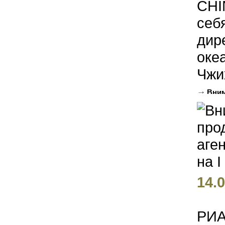
CHI
себ
дир
оке
Чжих
Вним
агентст
14.0
РИА