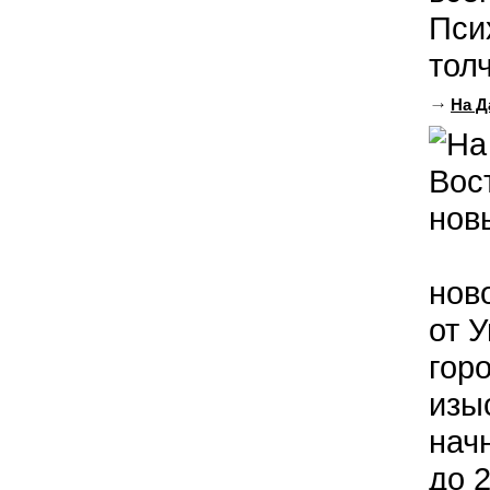
Пси
толч
На Д
нов
от 
гор
изы
нач
до 2