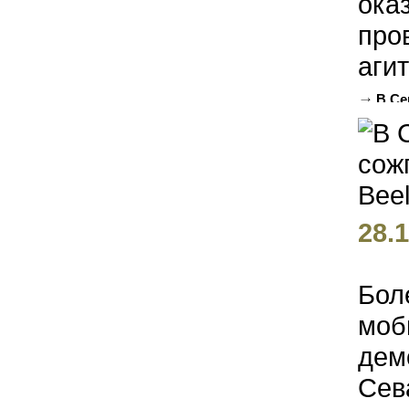
ока
про
агит
В Се
(ФОТО)
28.1
Бол
моб
дем
Сев