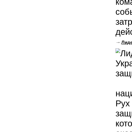
ком
соб
зат
дейс
Лиде
нац
Рух
защ
кот