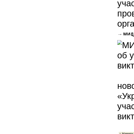
уча
про
орг
МИД 
НАТО
нов
«Ук
уча
вик
↑ Наверх