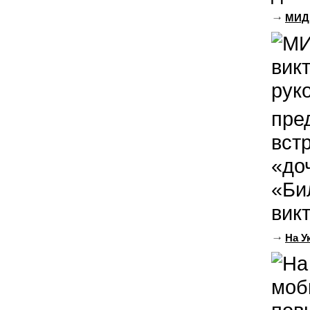
МИД 
пре
вст
«до
«Би
вик
На У