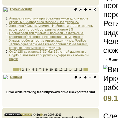
нео
CyberSecurity
пер
Аппарат запустили при Брежневе — он до сих пор в
Рег
строю. NASA продлило миссию «Вояджера-2»
Женщина? Слишком смело. Нейросети стёрли героинь
из детских историй, оставив им жалкие 2%
вид
Посмотрели три фильма и посмели назвать себя
киноманом? Интернет уже поставил вам диагноз
Чел
Хакеры-роботы против живых защитников: Positive
Technologies запускает киберполигон с ИИ-атаками,
сюже
которые невозможно предугадать
От 2^128 до жалких 2^39: баг 12-летней давности в
CryptoJS позволяет сбрутить сид-фразу на обычном
ноуте
Вино
систем
←
1
2
3
4
5
6
7
8
9
10
11
12
13
14
15
16
→
Ошибка
Error while retriving feed http://www.drive.ru/export/rss.xml
09.1
Сле
©
Su
fix
.ru
2007-2011
При использовании новостей с сайта,