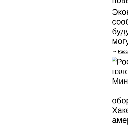
Эко
соо
буд
мог
Росс
обо
Хак
аме