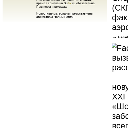
прямая ссылка на
Su
fix
.ru
обязательна
(СК
Партнеры и реклама:
Новостные материалы предоставлены
фак
агентством Новый Регион
аэр
Face
психик
нов
XXI
«Шо
заб
все