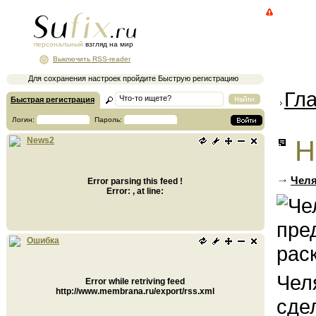
персональный
взгляд на мир
Выключить RSS-reader
Для сохранения настроек пройдите Быструю регистрацию
Гл
Быстрая регистрация
Логин:
Пароль:
Н
News2
Челя
Error parsing this feed !
Error: , at line:
Ошибка
Чел
Error while retriving feed
http://www.membrana.ru/export/rss.xml
сде