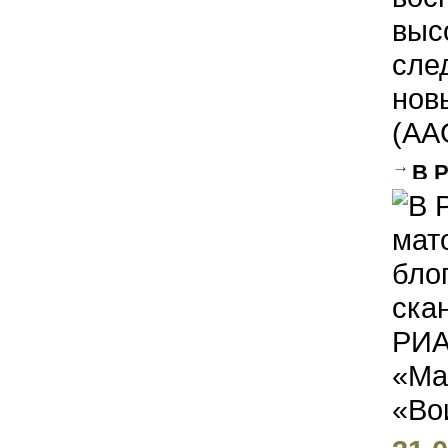
выс
сле
нов
(AAG
В 
Лебе
разг
корр
акци
«Вои