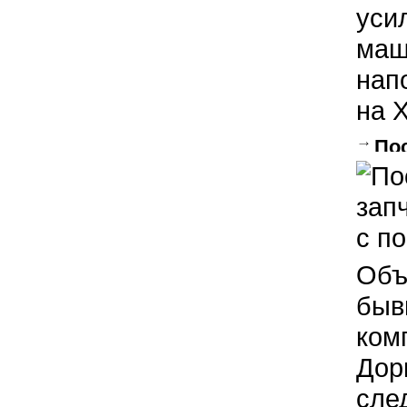
уси
маш
нап
на 
По
МиГо
Объ
быв
ком
Дор
сле