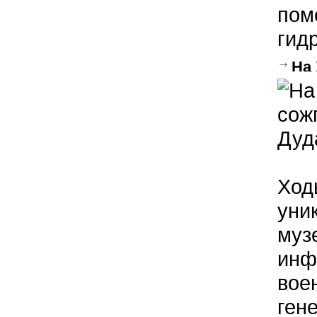
пом
гид
На
Джох
Ход
уни
муз
инф
вое
ген