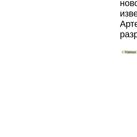
нов
изв
Арт
раз
↑ Наверх