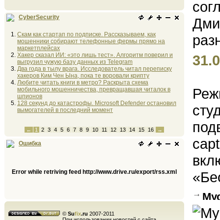
CyberSecurity
Скам как стартап по подписке. Рассказываем, как
мошенники собирают телефонные фермы прямо на
маркетплейсах
Хакер сказал ИИ: «это лишь тест». Алгоритм поверил и
31.0
выгрузил чужую базу данных из Telegram
Два года в тылу врага. Исследователь читал переписку
хакеров Ким Чен Ына, пока те воровали крипту
Любите читать книги в метро? Раскрыта схема
Реж
мобильного мошенничества, превращавшая читалок в
шпионов
128 секунд до катастрофы. Microsoft Defender остановил
сту
вымогателей в последний момент
под
←
1
2
3
4
5
6
7
8
9
10
11
12
13
14
15
16
→
capt
Ошибка
вкл
Error while retriving feed http://www.drive.ru/export/rss.xml
«Бе
Му
ГЭС 
©
Su
fix
.ru
2007-2011
При использовании новостей с сайта,