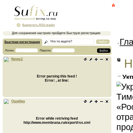
персональный
взгляд на мир
Выключить RSS-reader
Для сохранения настроек пройдите Быструю регистрацию
Гл
Быстрая регистрация
Логин:
Пароль:
Н
News2
Ук
Error parsing this feed !
Error: , at line:
Медв
(ОБН
Фирт
Ошибка
верс
Дмит
Error while retriving feed
канд
http://www.membrana.ru/export/rss.xml