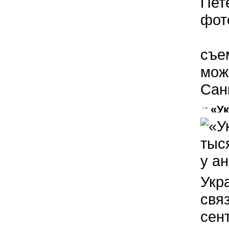
съе
мож
Сан
«Ук
новы
Укр
свя
сен