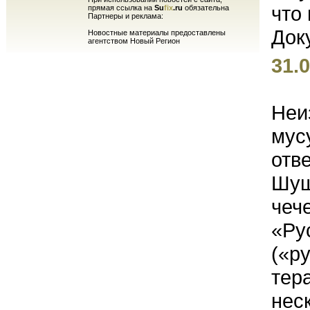
прямая ссылка на
Su
fix
.ru
обязательна
Партнеры и реклама:
Новостные материалы предоставлены
агентством Новый Регион
31.0
Неи
мус
отв
Шуш
чеч
«Ру
(«р
тер
нес