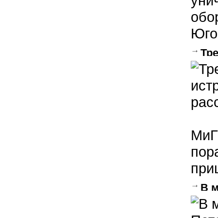
уни
обо
Юго
Тр
расс
МиГ
пор
при
В 
фото