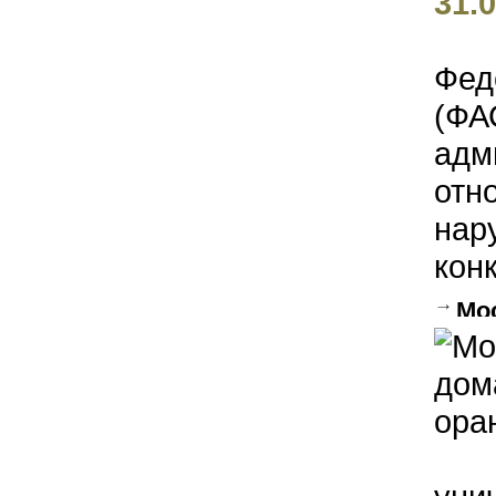
31.0
Фед
(ФА
адм
отн
нар
конк
Мо
коно