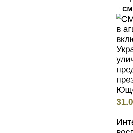
СМ
агит
през
инфо
пред
през
31.0
Инт
вос